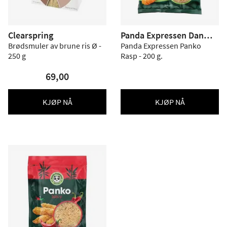
Clearspring
Panda Expressen Danma
rk
Brødsmuler av brune ris Ø -
Panda Expressen Panko
250 g
Rasp - 200 g.
69,00
KJØP NÅ
KJØP NÅ