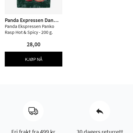
Panda Expressen Danma
rk
Panda Ekspressen Panko
Rasp Hot & Spicy - 200 g.
28,00
KJØP NÅ
Fri frakt fra 499 kr
30 dagers returrett