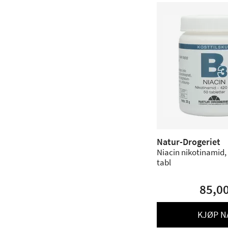
Natur-Drogeriet
Niacin nikotinamid, 
tabl
85,0
KJØP N