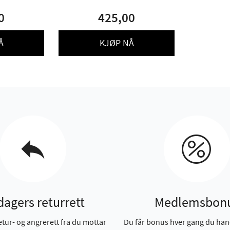
0
425,00
Å
KJØP NÅ
dagers returrett
Medlemsbon
etur- og angrerett fra du mottar
Du får bonus hver gang du han