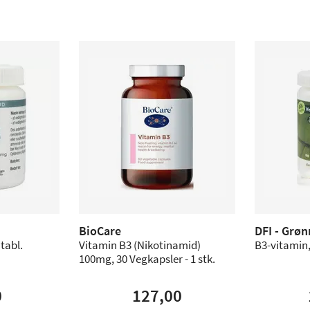
BioCare
DFI - Grø
tabl.
Vitamin B3 (Nikotinamid)
B3-vitamin,
100mg, 30 Vegkapsler - 1 stk.
0
127,00