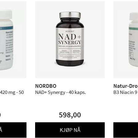
NORDBO
Natur-Dro
420 mg - 50
NAD+ Synergy - 40 kaps.
B3 Niacin 9 
0
598,00
Å
KJØP NÅ