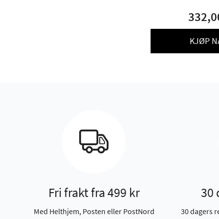
332,0
KJØP N
Fri frakt fra 499 kr
30 
Med Helthjem, Posten eller PostNord
30 dagers r