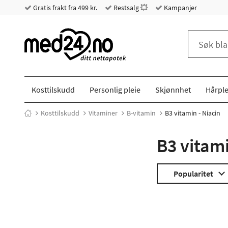
Gratis frakt fra 499 kr.
Restsalg 💥
Kampanjer
Kosttilskudd
Personlig pleie
Skjønnhet
Hårple
Kosttilskudd
Vitaminer
B-vitamin
B3 vitamin - Niacin
B3 vitami
Popularitet