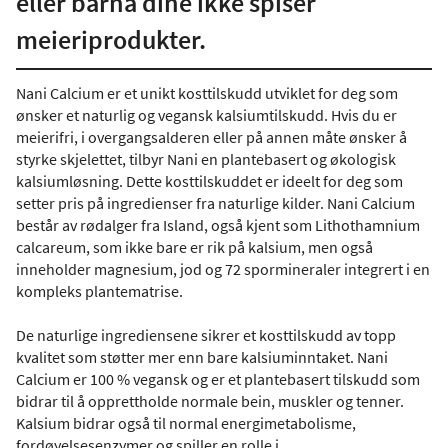
eller barna dine ikke spiser
meieriprodukter.
Nani Calcium er et unikt kosttilskudd utviklet for deg som
ønsker et naturlig og vegansk kalsiumtilskudd. Hvis du er
meierifri, i overgangsalderen eller på annen måte ønsker å
styrke skjelettet, tilbyr Nani en plantebasert og økologisk
kalsiumløsning. Dette kosttilskuddet er ideelt for deg som
setter pris på ingredienser fra naturlige kilder. Nani Calcium
består av rødalger fra Island, også kjent som Lithothamnium
calcareum, som ikke bare er rik på kalsium, men også
inneholder magnesium, jod og 72 spormineraler integrert i en
kompleks plantematrise.
De naturlige ingrediensene sikrer et kosttilskudd av topp
kvalitet som støtter mer enn bare kalsiuminntaket. Nani
Calcium er 100 % vegansk og er et plantebasert tilskudd som
bidrar til å opprettholde normale bein, muskler og tenner.
Kalsium bidrar også til normal energimetabolisme,
fordøyelsesenzymer og spiller en rolle i