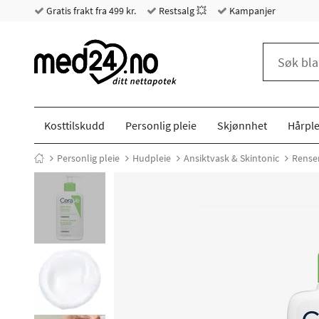
Gratis frakt fra 499 kr.
Restsalg 💥
Kampanjer
Kosttilskudd
Personlig pleie
Skjønnhet
Hårple
Personlig pleie
Hudpleie
Ansiktvask & Skintonic
Rense