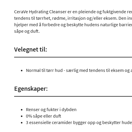
CeraVe Hydrating Cleanser er en pleiende og fuktgivende ren
tendens til tørrhet, rødme, irritasjon og/eller eksem. Den 
hjelper med å forbedre og beskytte hudens naturlige barrier
såpe og duft.
Velegnet til:
Normal til tørr hud - særlig med tendens til eksem og 
Egenskaper:
Renser og fukter i dybden
0% såpe eller duft
3 essensielle ceramider bygger opp og beskytter hude