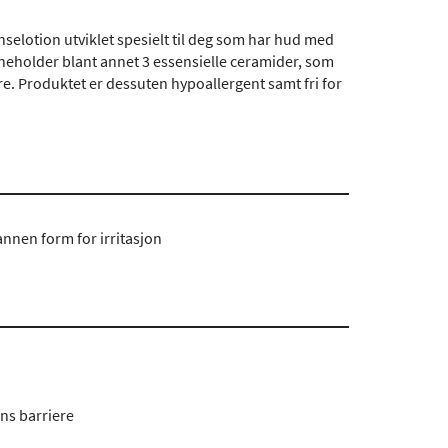
selotion utviklet spesielt til deg som har hud med
inneholder blant annet 3 essensielle ceramider, som
e. Produktet er dessuten hypoallergent samt fri for
annen form for irritasjon
ns barriere