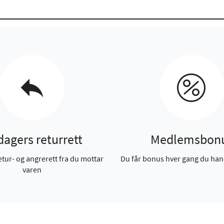
dagers returrett
Medlemsbon
etur- og angrerett fra du mottar
Du får bonus hver gang du han
varen