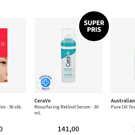
CeraVe
Australia
e - 36 stk.
Resurfacing Retinol Serum - 30
Pure Oil Tea
ml.
0
141,00