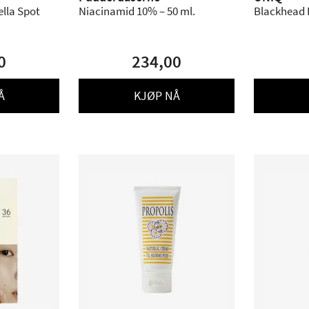
lla Spot
Niacinamid 10% – 50 ml.
Blackhead R
0
234,00
Å
KJØP NÅ