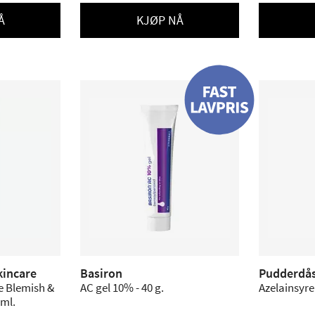
Å
KJØP NÅ
kincare
Basiron
Pudderdå
e Blemish &
AC gel 10% - 40 g.
Azelainsyre
 ml.