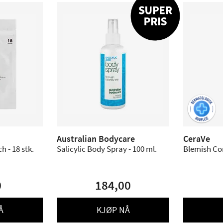
Australian Bodycare
CeraVe
h - 18 stk.
Salicylic Body Spray - 100 ml.
Blemish Con
0
184,00
Å
KJØP NÅ