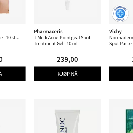
Pharmaceris
Vichy
 - 10 stk.
T Medi Acne-Pointgeal Spot
Normaderm 
Treatment Gel - 10 ml
Spot Paste 
0
239,00
Å
KJØP NÅ