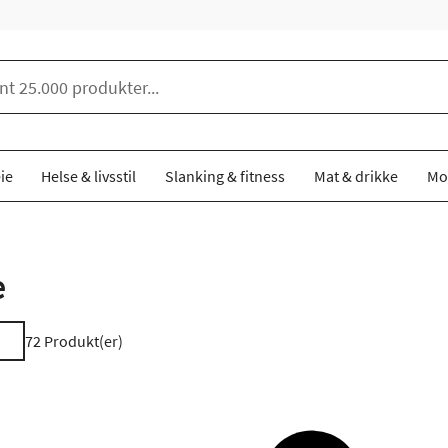
ie
Helse & livsstil
Slanking & fitness
Mat & drikke
Mo
e
72
Produkt(er)