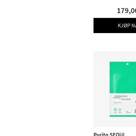
179,0
KJØP N
Purito SEOUL