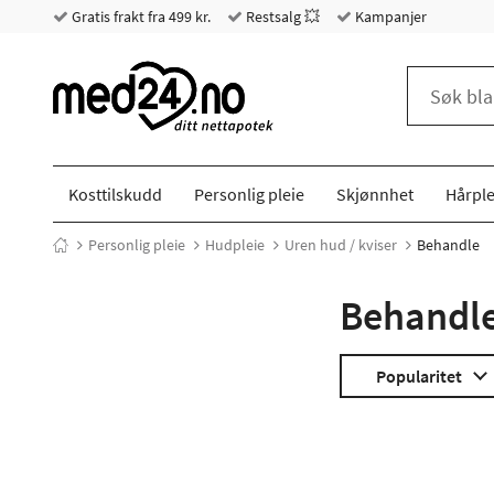
Gratis frakt fra 499 kr.
Restsalg 💥
Kampanjer
Kosttilskudd
Personlig pleie
Skjønnhet
Hårple
Personlig pleie
Hudpleie
Uren hud / kviser
Behandle
Behandl
Popularitet