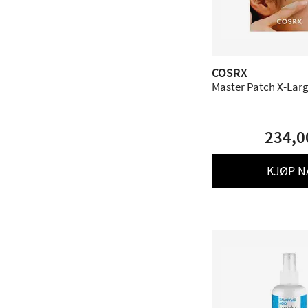
COSRX
Master Patch X-Large
234,0
KJØP N