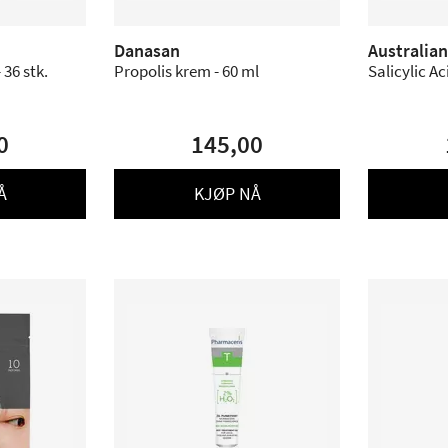
Danasan
Australia
 36 stk.
Propolis krem - 60 ml
Salicylic Ac
0
145,00
Å
KJØP NÅ