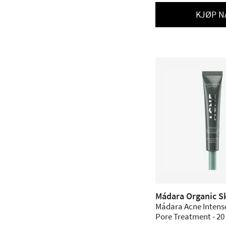
KJØP N
Mádara Organic S
Mádara Acne Intens
Pore Treatment - 20