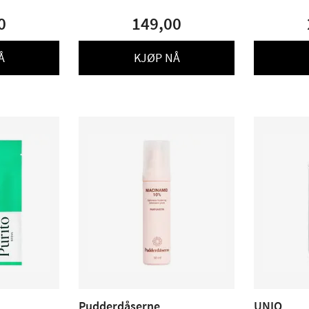
0
149,00
Å
KJØP NÅ
Pudderdåserne
UNIQ