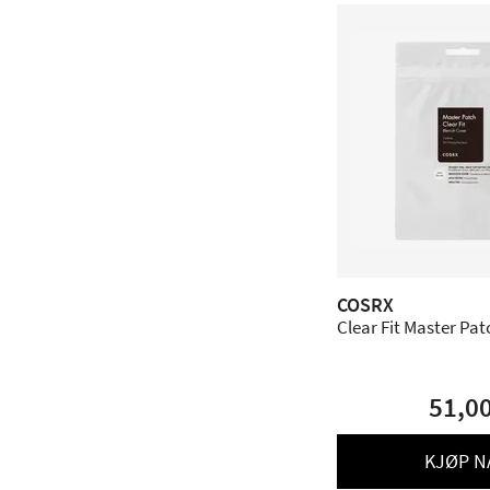
COSRX
Clear Fit Master Patc
51,0
KJØP N