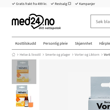
Gratis frakt fra 499 kr.
Restsalg 💥
Kampanjer
Kosttilskudd
Personlig pleie
Skjønnhet
Hårple
Helse & livsstil
Smerte og plager
Vorter og Liktorn
Vort