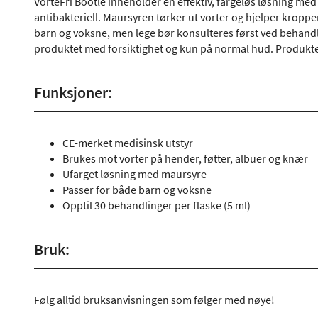
VorteFri Bootle inneholder en effektiv, fargeløs løsning m
antibakteriell. Maursyren tørker ut vorter og hjelper kropp
barn og voksne, men lege bør konsulteres først ved behandl
produktet med forsiktighet og kun på normal hud. Produkte
Funksjoner:
CE-merket medisinsk utstyr
Brukes mot vorter på hender, føtter, albuer og knær
Ufarget løsning med maursyre
Passer for både barn og voksne
Opptil 30 behandlinger per flaske (5 ml)
Bruk:
Følg alltid bruksanvisningen som følger med nøye!