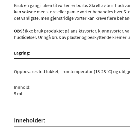
Bruk en gang i uken til vorten er borte. Skrell av tørr hud/
kan voksne med store eller gamle vorter behandles hver 5. da
det vanligste, men gjenstridige vorter kan kreve flere behan
OBS!
Ikke bruk produktet på ansiktsvorter, kjønnsvorter, vann
hudlidelser. Unngå bruk av plaster og beskyttende kremer 
Lagring:
Oppbevares tett lukket, i romtemperatur (15-25 °C) og utilgj
Innhold:
5 ml
Inneholder: