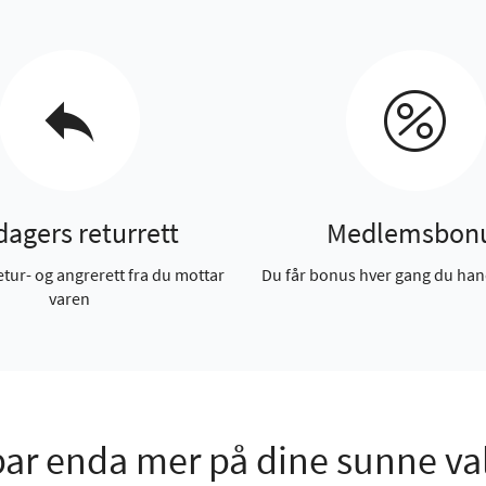
dagers returrett
Medlemsbon
etur- og angrerett fra du mottar
Du får bonus hver gang du han
varen
ar enda mer på dine sunne va