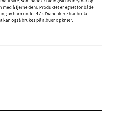
ed maursyre, som både er biologisk nedbrytbar og
en med å fjerne dem. Produktet er egnet for både
ing av barn under 4 år. Diabetikere bør bruke
t kan også brukes på albuer og knær.