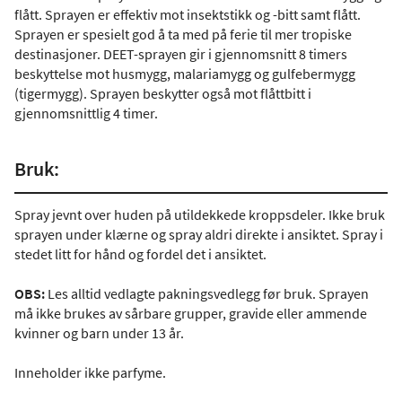
flått. Sprayen er effektiv mot insektstikk og -bitt samt flått.
Sprayen er spesielt god å ta med på ferie til mer tropiske
destinasjoner. DEET-sprayen gir i gjennomsnitt 8 timers
beskyttelse mot husmygg, malariamygg og gulfebermygg
(tigermygg). Sprayen beskytter også mot flåttbitt i
gjennomsnittlig 4 timer.
Bruk:
Spray jevnt over huden på utildekkede kroppsdeler. Ikke bruk
sprayen under klærne og spray aldri direkte i ansiktet. Spray i
stedet litt for hånd og fordel det i ansiktet.
OBS:
Les alltid vedlagte pakningsvedlegg før bruk. Sprayen
må ikke brukes av sårbare grupper, gravide eller ammende
kvinner og barn under 13 år.
Inneholder ikke parfyme.