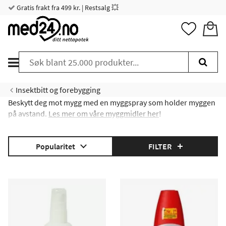
Gratis frakt fra 499 kr. | Restsalg 💥
Insektbitt og forebygging
Beskytt deg mot mygg med en myggspray som holder myggen
på avstand.
Les mer om våre myggmidler her
!
Popularitet
FILTER