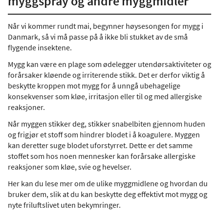
myggspray og andre myggmidler
Når vi kommer rundt mai, begynner høysesongen for mygg i
Danmark, så vi må passe på å ikke bli stukket av de små
flygende insektene.
Mygg kan være en plage som ødelegger utendørsaktiviteter og
forårsaker kløende og irriterende stikk. Det er derfor viktig å
beskytte kroppen mot mygg for å unngå ubehagelige
konsekvenser som kløe, irritasjon eller til og med allergiske
reaksjoner.
Når myggen stikker deg, stikker snabelbiten gjennom huden
og frigjør et stoff som hindrer blodet i å koagulere. Myggen
kan deretter suge blodet uforstyrret. Dette er det samme
stoffet som hos noen mennesker kan forårsake allergiske
reaksjoner som kløe, svie og hevelser.
Her kan du lese mer om de ulike myggmidlene og hvordan du
bruker dem, slik at du kan beskytte deg effektivt mot mygg og
nyte friluftslivet uten bekymringer.