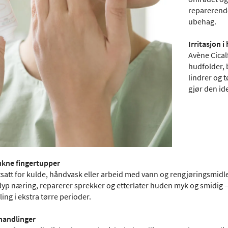
reparerende
ubehag.
Irritasjon 
Avène Cical
hudfolder, 
lindrer og 
gjør den id
ukne fingertupper
satt for kulde, håndvask eller arbeid med vann og rengjøringsmidler
dyp næring, reparerer sprekker og etterlater huden myk og smidig – u
ng i ekstra tørre perioder.
handlinger