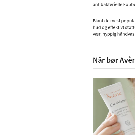
antibakterielle kobb
Blant de mest populæ
hud og effektivt støt
vær, hyppig håndvask 
Når bør Avèn