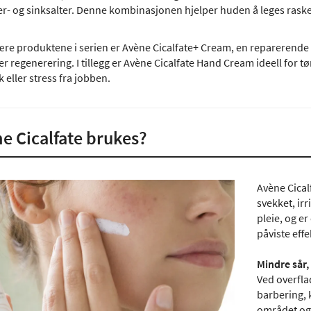
er- og sinksalter. Denne kombinasjonen hjelper huden å leges raske
re produktene i serien er Avène Cicalfate+ Cream, en reparerende
ter regenerering. I tillegg er Avène Cicalfate Hand Cream ideell for t
eller stress fra jobben.
e Cicalfate brukes?
Avène Cicalf
svekket, irr
pleie, og e
påviste eff
Mindre sår,
Ved overfla
barbering, 
området og