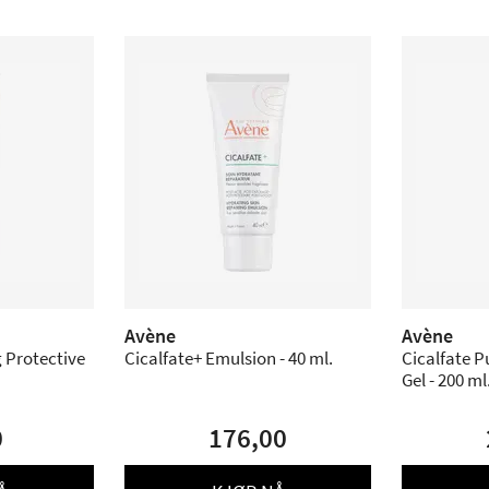
Avène
Avène
g Protective
Cicalfate+ Emulsion - 40 ml.
Cicalfate P
Gel - 200 ml
0
176,00