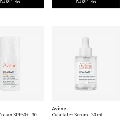
KJØP NÅ
KJØP NÅ
Avène
Cream SPF50+ - 30
Cicalfate+ Serum - 30 ml.