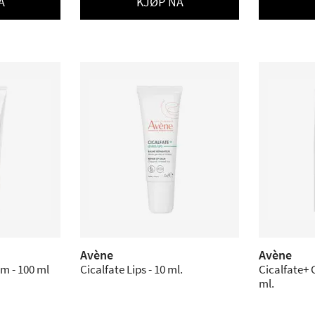
Å
KJØP NÅ
Avène
Avène
m - 100 ml
Cicalfate Lips - 10 ml.
Cicalfate+ 
ml.