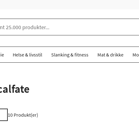
ie
Helse & livsstil
Slanking & fitness
Mat & drikke
Mo
calfate
10
Produkt(er)