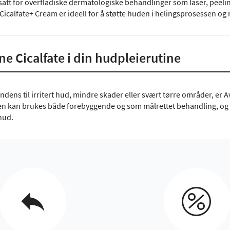
att for overfladiske dermatologiske behandlinger som laser, peeling
Cicalfate+ Cream er ideell for å støtte huden i helingsprosessen og
ne Cicalfate i din hudpleierutine
dens til irritert hud, mindre skader eller svært tørre områder, er Av
en kan brukes både forebyggende og som målrettet behandling, og p
 hud.