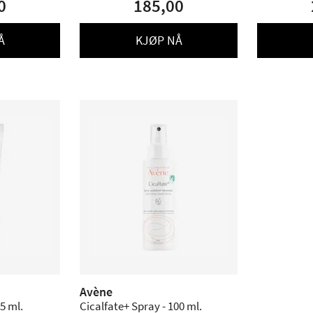
0
185,00
Å
KJØP NÅ
Avène
5 ml.
Cicalfate+ Spray - 100 ml.