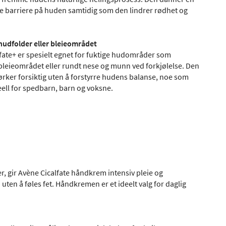
 barriere på huden samtidig som den lindrer rødhet og
i hudfolder eller bleieområdet
fate+ er spesielt egnet for fuktige hudområder som
bleieområdet eller rundt nese og munn ved forkjølelse. Den
tørker forsiktig uten å forstyrre hudens balanse, noe som
eell for spedbarn, barn og voksne.
, gir Avène Cicalfate håndkrem intensiv pleie og
ten å føles fet. Håndkremen er et ideelt valg for daglig