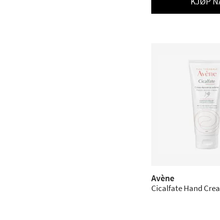
KJØP N
Avène
Cicalfate Hand Crea