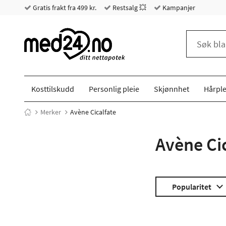
Gratis frakt fra 499 kr.
Restsalg 💥
Kampanjer
Kosttilskudd
Personlig pleie
Skjønnhet
Hårple
Merker
Avène Cicalfate
Avène Ci
Popularitet