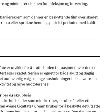
re og minimerer risikoen for infeksjon og forverring.
 barrierekrem som danner en beskyttende film over skadet
ørre, ru eller sprukne hender, spesielt i perioder med kaldt
ate er utviklet for å støtte huden i situasjoner hvor den er
itert eller skadet. Serien er egnet for både akutt og daglig
r et uunnværlig valg i mange husholdninger takket være sin
ektivitet og høye hudtoleranse.
 riper og skrubbsår
diske hudskader som mindre riper, skrubbsår eller etter
kan Avène Cicalfate+ Cream brukes for å beskytte det utsatte
 fremme hudens naturlige helingsprosess. Den danner en