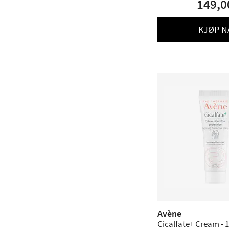
149,0
KJØP N
Avène
Cicalfate+ Cream - 1