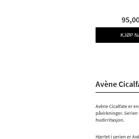
95,0
KJØP N
Avène Cicalf
Avène Cicalfate er en
påvirkninger. Serien 
hudirritasjon.
Hjertet i serien er 