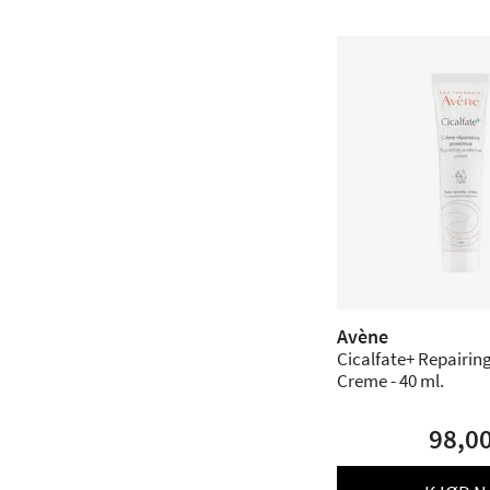
Avène
Cicalfate+ Repairin
Creme - 40 ml.
98,0