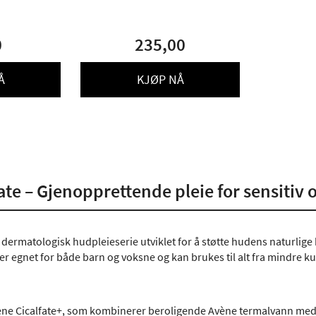
0
235,00
Å
KJØP NÅ
ate – Gjenopprettende pleie for sensitiv o
 dermatologisk hudpleieserie utviklet for å støtte hudens naturlige 
er egnet for både barn og voksne og kan brukes til alt fra mindre kut
Avène Cicalfate+, som kombinerer beroligende Avène termalvann med