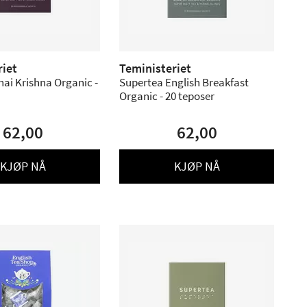
riet
Teministeriet
ai Krishna Organic -
Supertea English Breakfast
Organic - 20 teposer
62,00
62,00
KJØP NÅ
KJØP NÅ