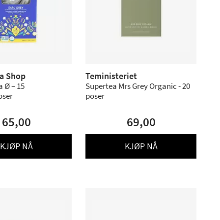
ea Shop
Teministeriet
a Ø – 15
Supertea Mrs Grey Organic - 20
oser
poser
65,00
69,00
KJØP NÅ
KJØP NÅ