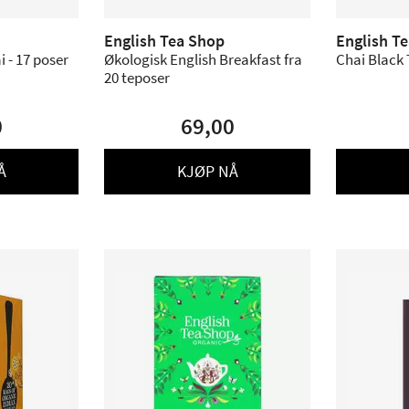
English Tea Shop
English T
 - 17 poser
Økologisk English Breakfast fra
Chai Black
20 teposer
0
69,00
Å
KJØP NÅ