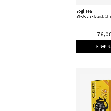
Yogi Tea
Økologisk Black Chai
76,0
KJØP N