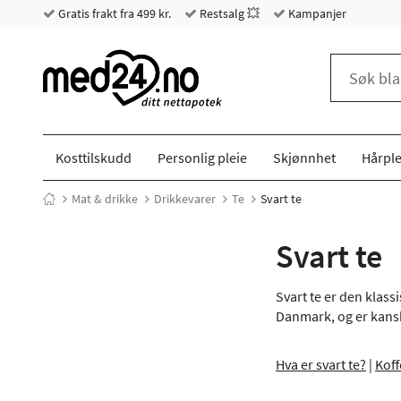
Gratis frakt fra 499 kr.
Restsalg 💥
Kampanjer
Kosttilskudd
Personlig pleie
Skjønnhet
Hårple
Mat & drikke
Drikkevarer
Te
Svart te
Svart te
Svart te er den klas
Danmark, og er kansk
Hva er svart te?
|
Koff