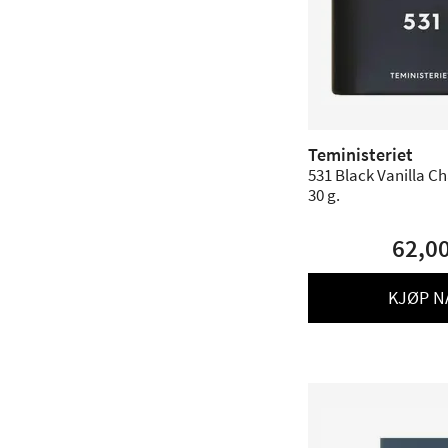
Teministeriet
531 Black Vanilla Cha
30 g.
62,0
KJØP N