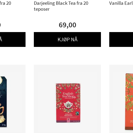
a 20
Darjeeling Black Tea fra 20
Vanilla Ear
teposer
0
69,00
Å
KJØP NÅ