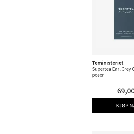
Teministeriet
Supertea Earl Grey O
poser
69,0
KJØP N