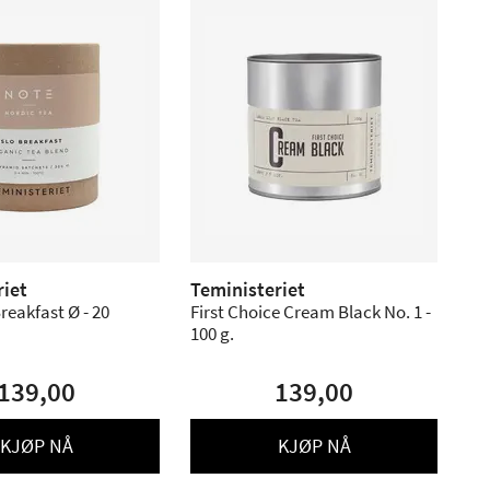
riet
Teministeriet
reakfast Ø - 20
First Choice Cream Black No. 1 -
100 g.
139,00
139,00
KJØP NÅ
KJØP NÅ