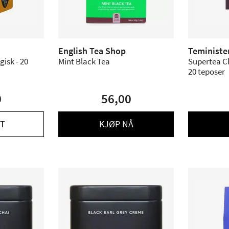
English Tea Shop
Teministe
gisk - 20
Mint Black Tea
Supertea Ch
20 teposer
0
56,00
T
KJØP NÅ