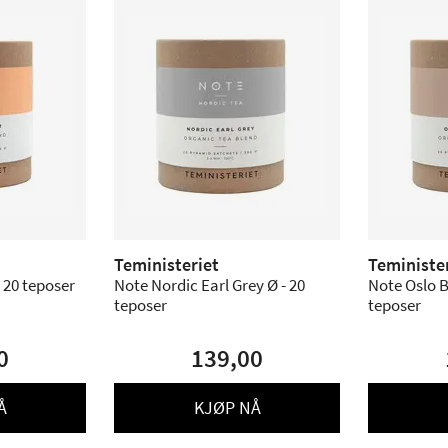
Teministeriet
Teministe
 20 teposer
Note Nordic Earl Grey Ø - 20
Note Oslo B
teposer
teposer
0
139,00
Å
KJØP NÅ