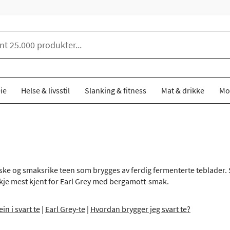
ie
Helse & livsstil
Slanking & fitness
Mat & drikke
Mo
siske og smaksrike teen som brygges av ferdig fermenterte teblader.
je mest kjent for Earl Grey med bergamott-smak.
ein i svart te
|
Earl Grey-te
|
Hvordan brygger jeg svart te?