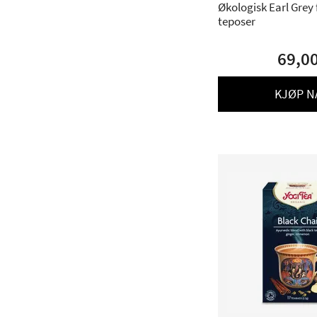
Økologisk Earl Grey fr
teposer
69,0
KJØP N