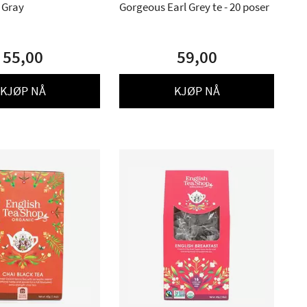
l Gray
Gorgeous Earl Grey te - 20 poser
55,00
59,00
KJØP NÅ
KJØP NÅ