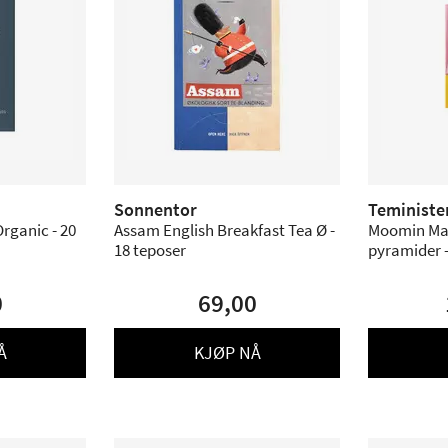
Sonnentor
Teministe
rganic - 20
Assam English Breakfast Tea Ø -
Moomin Ma
18 teposer
pyramider -
0
69,00
Å
KJØP NÅ