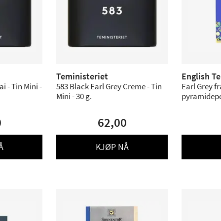
Teministeriet
English T
i - Tin Mini -
583 Black Earl Grey Creme - Tin
Earl Grey fr
Mini - 30 g.
pyramidep
0
62,00
Å
KJØP NÅ