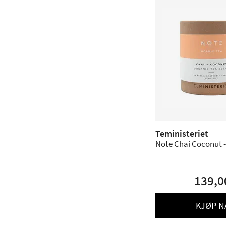
Teministeriet
Note Chai Coconut -
139,0
KJØP N