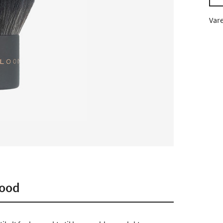
Var
lood