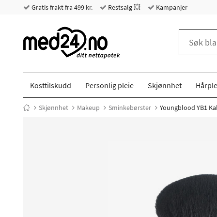
Gratis frakt fra 499 kr.
Restsalg 💥
Kampanjer
Kosttilskudd
Personlig pleie
Skjønnhet
Hårple
Skjønnhet
Makeup
Sminkebørster
Youngblood YB1 Kab