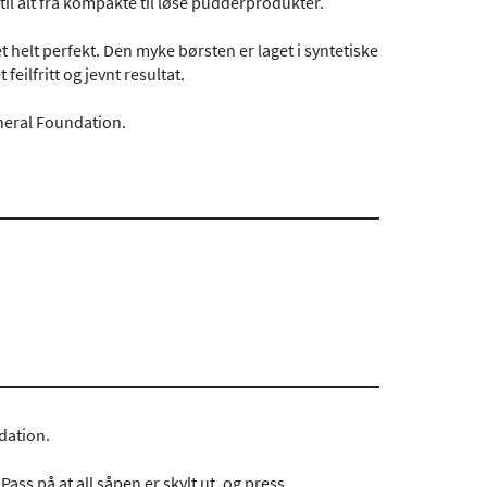
til alt fra kompakte til løse pudderprodukter.
 helt perfekt. Den myke børsten er laget i syntetiske
feilfritt og jevnt resultat.
eral Foundation.
dation.
ss på at all såpen er skylt ut, og press