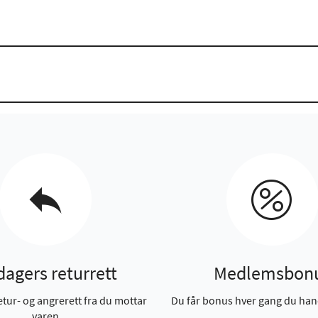
dagers returrett
Medlemsbon
etur- og angrerett fra du mottar
Du får bonus hver gang du han
varen