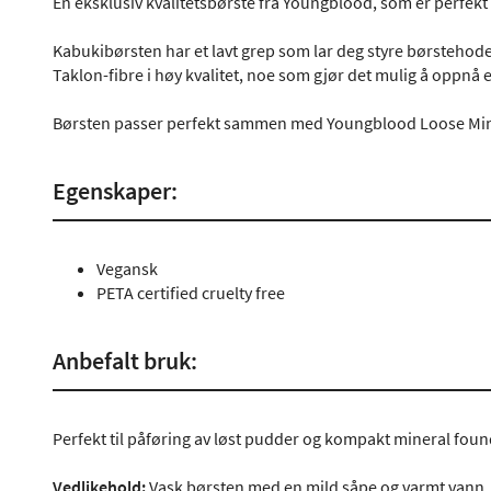
En eksklusiv kvalitetsbørste fra Youngblood, som er perfekt 
Kabukibørsten har et lavt grep som lar deg styre børstehodet
Taklon-fibre i høy kvalitet, noe som gjør det mulig å oppnå et 
Børsten passer perfekt sammen med Youngblood Loose Min
Egenskaper:
Vegansk
PETA certified cruelty free
Anbefalt bruk:
Perfekt til påføring av løst pudder og kompakt mineral foun
Vedlikehold:
Vask børsten med en mild såpe og varmt vann. Pa