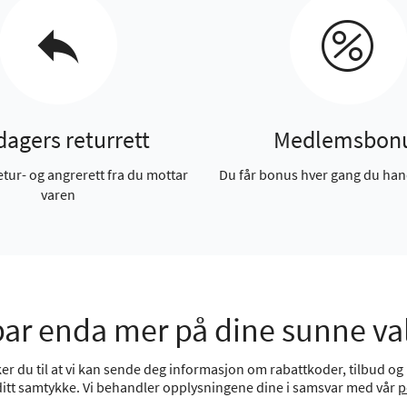
dagers returrett
Medlemsbon
etur- og angrerett fra du mottar
Du får bonus hver gang du han
varen
ar enda mer på dine sunne va
r du til at vi kan sende deg informasjon om rabattkoder, tilbud og n
 ditt samtykke. Vi behandler opplysningene dine i samsvar med vår
p