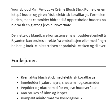
Youngblood Mini VividLuxe Crème Blush Stick Pomelo er en 
lett på huden og gir en frisk, elektrisk korallfarge. Forme
huden, mens ceramider bidrar til å opprettholde hudens nat
bidrar til en glatt og jevn hudoverflate.
Den lette og blandbare konsistensen gjør pudderet enkelt å b
Blyanten kan brukes direkte fra emballasjen eller med fingre
helhetlig look. Ministørrelsen er praktisk i vesken og til hv
Funksjoner:
Kremaktig blush stick med elektrisk korallfarge
Inneholder hyaluronsyre, sheasmør og ceramider
Peptider og niacinamid for en jevn hudoverflate
Kan brukes på kinn og lepper
Kompakt miniformat for hverdagsbruk