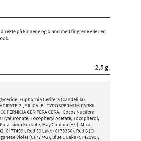
direkte på kinnene og bland med fingrene eller en
look.
2,5 g.
lyceride, Euphorbia Cerifera (Candelilla)
LADIPATE-2,, SILICA, BUTYROSPERMUM PARKII
OPERNICIA CERIFERA CERA,, Cocos Nucifera
m Hyaluronate, Tocopheryl Acetate, Tocopherol,
Potassium Sorbate, May Contain (+/-): Mica,
2, CI 77499), Red 30 Lake (CI 73360), Red 6 (CI
ganese Violet (CI 77742), Blue 1 Lake (CI 42090),