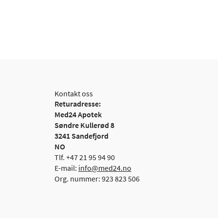
Kontakt oss
Returadresse:
Med24 Apotek
Søndre Kullerød 8
3241 Sandefjord
NO
Tlf. +47 21 95 94 90
E-mail:
info@med24.no
Org. nummer: 923 823 506