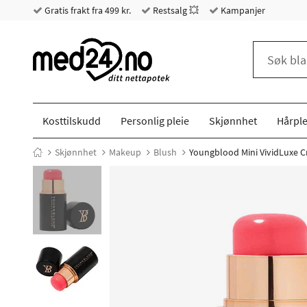
Gratis frakt fra 499 kr.
Restsalg 💥
Kampanjer
Kosttilskudd
Personlig pleie
Skjønnhet
Hårple
Skjønnhet
Makeup
Blush
Youngblood Mini VividLuxe Cr