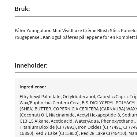
Bruk:
Påfør Youngblood Mini VividLuxe Crème Blush Stick Pomelo 
rougepensel. Kan også påføres på leppene for en komplett 
Inneholder:
Ingredienser
Ethylhexyl Palmitate, Octyldodecanol, Caprylic/Capric Trig
Wax/Euphorbia Cerifera Cera, BIS-DIGLYCERYL POLYACY
(SHEA) BUTTER, COPERNICIA CERIFERA (CARNAUBA) WAX/C
(Coconut) Oil, Niacinamide, Acetyl Hexapeptide-8, Sodiu
C13-15 Alkane, Acetic acid, Water/Aqua, Phenoxyethanol, 
Titanium Dioxide (CI 77891), Iron Oxides (CI 77491, CI 7749
15850), Red 7 Lake (CI 15850), Red 28 Lake CI (45410), Man