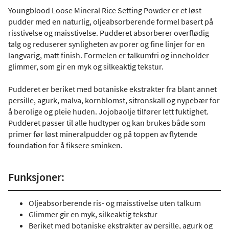
Youngblood Loose Mineral Rice Setting Powder er et løst
pudder med en naturlig, oljeabsorberende formel basert på
risstivelse og maisstivelse. Pudderet absorberer overflødig
talg og reduserer synligheten av porer og fine linjer for en
langvarig, matt finish. Formelen er talkumfri og inneholder
glimmer, som gir en myk og silkeaktig tekstur.
Pudderet er beriket med botaniske ekstrakter fra blant annet
persille, agurk, malva, kornblomst, sitronskall og nypebær for
å berolige og pleie huden. Jojobaolje tilfører lett fuktighet.
Pudderet passer til alle hudtyper og kan brukes både som
primer før løst mineralpudder og på toppen av flytende
foundation for å fiksere sminken.
Funksjoner:
Oljeabsorberende ris- og maisstivelse uten talkum
Glimmer gir en myk, silkeaktig tekstur
Beriket med botaniske ekstrakter av persille, agurk og