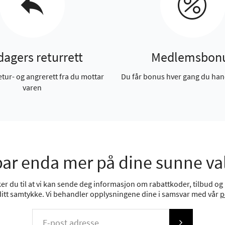
dagers returrett
Medlemsbon
etur- og angrerett fra du mottar
Du får bonus hver gang du han
varen
ar enda mer på dine sunne va
r du til at vi kan sende deg informasjon om rabattkoder, tilbud og n
 ditt samtykke. Vi behandler opplysningene dine i samsvar med vår
p