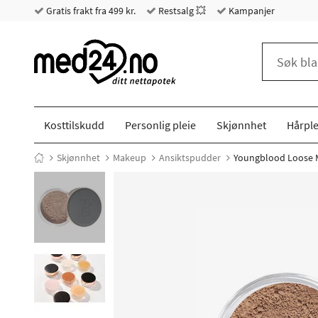
Gratis frakt fra 499 kr.
Restsalg 💥
Kampanjer
Kosttilskudd
Personlig pleie
Skjønnhet
Hårple
Skjønnhet
Makeup
Ansiktspudder
Youngblood Loose Mi