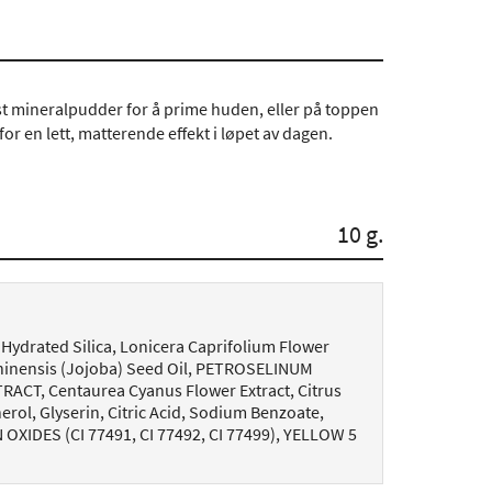
st mineralpudder for å prime huden, eller på toppen
or en lett, matterende effekt i løpet av dagen.
10 g.
 Hydrated Silica, Lonicera Caprifolium Flower
Chinensis (Jojoba) Seed Oil, PETROSELINUM
CT, Centaurea Cyanus Flower Extract, Citrus
erol, Glyserin, Citric Acid, Sodium Benzoate,
OXIDES (CI 77491, CI 77492, CI 77499), YELLOW 5