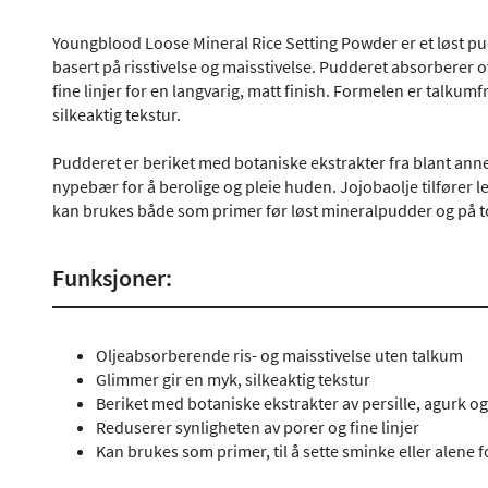
Youngblood Loose Mineral Rice Setting Powder er et løst p
basert på risstivelse og maisstivelse. Pudderet absorberer o
fine linjer for en langvarig, matt finish. Formelen er talku
silkeaktig tekstur.
Pudderet er beriket med botaniske ekstrakter fra blant annet
nypebær for å berolige og pleie huden. Jojobaolje tilfører le
kan brukes både som primer før løst mineralpudder og på to
Funksjoner:
Oljeabsorberende ris- og maisstivelse uten talkum
Glimmer gir en myk, silkeaktig tekstur
Beriket med botaniske ekstrakter av persille, agurk o
Reduserer synligheten av porer og fine linjer
Kan brukes som primer, til å sette sminke eller alene f