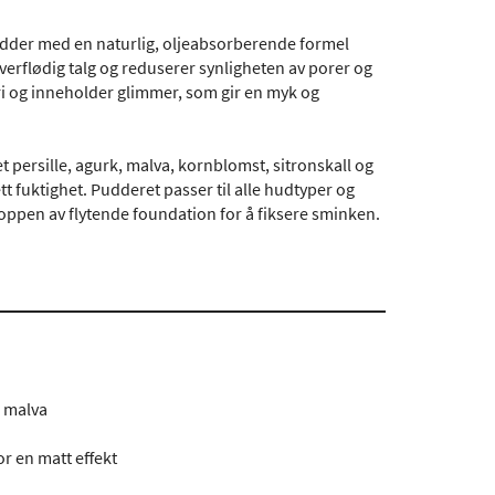
udder med en naturlig, oljeabsorberende formel
verflødig talg og reduserer synligheten av porer og
mfri og inneholder glimmer, som gir en myk og
 persille, agurk, malva, kornblomst, sitronskall og
tt fuktighet. Pudderet passer til alle hudtyper og
ppen av flytende foundation for å fiksere sminken.
g malva
or en matt effekt