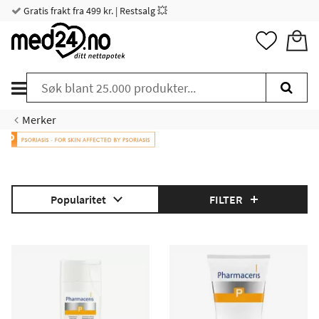
Gratis frakt fra 499 kr. | Restsalg 💥
Merker
P-serien fra Pharmaceris er spesielt utviklet for personer
plaget av psoriasis og motvirker skjelldannelse og plager med
stram og tørr hud og rødhet.
Popularitet
FILTER
Les mer om P serien fra Pharmaceris her
.