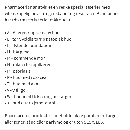
Pharmaceris har utviklet en rekke spesialistserier med
vitenskapelig beviste egenskaper og resultater. Blant annet
har Pharmaceris serier målrettet til:
• A - Allergisk og sensitiv hud
• E - tørr, veldig tørr og atopisk hud
• F - flytende foundation
• H - hårpleie
• M - kommende mor
• N - dilaterte kapillærer
• P - psoriasis
• R - hud med rosacea
• T - hud med akne
• V - vitiligo
• W - hud med flekker og misfarger
• X - hud etter kjemoterapi.
Pharmaceris' produkter inneholder ikke parabener, farge,
allergener, såpe eller parfyme og er uten SLS/SLES.