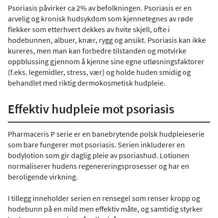
Psoriasis påvirker ca 2% av befolkningen. Psoriasis er en
arvelig og kronisk hudsykdom som kjennetegnes av røde
flekker som etterhvert dekkes av hvite skjell, ofte i
hodebunnen, albuer, knær, rygg og ansikt. Psoriasis kan ikke
kureres, men man kan forbedre tilstanden og motvirke
oppblussing gjennom å kjenne sine egne utløsningsfaktorer
(f.eks. legemidler, stress, vær) og holde huden smidig og
behandlet med riktig dermokosmetisk hudpleie.
Effektiv hudpleie mot psoriasis
Pharmaceris P serie er en banebrytende polsk hudpleieserie
som bare fungerer mot psoriasis. Serien inkluderer en
bodylotion som gir daglig pleie av psoriashud. Lotionen
normaliserer hudens regenereringsprosesser og har en
beroligende virkning.
I tillegg inneholder serien en rensegel som renser kropp og
hodebunn på en mild men effektiv måte, og samtidig styrker