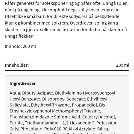
Påfør generøst før soleksponering og påfør ofte. Unngå solen
midt på dagen og ikke opphold deg i sollys over lengre tid.
Utsett ikke små barn for direkte sollys. Ha på beskyttende
klær og kombiner med solkrem. Overdreven soling kan gi
skader. La gjerne solkremen tørke inn før du tar på klær for å
unngå flekker.
Innhold: 200 ml
Inneholder:
200 ml
Ingredienser
Aqua, Dibutyl Adipate, Diethylamino Hydroxybenzoyl
Hexyl Benzoate, Diisopropyl Sebacate, Ethylhexyl
Salicylate, Ethylhexyl Triazone, Propanediol, Bis-
Ethylhexyloxyphenol Methoxyphenyl Triazine,
Phenylbenzimidazole Sulfonic Acid, Cetearyl Alcohol,
Perlite, Triethanolamine, "1,2-Hexanediol", Potassium
Cetyl Phosphate, Poly C10-30 Alkyl Acrylate, Silica,