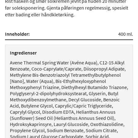
Rist flasken og smør solkremen jevnt på huden 20 minutter
før soleksponering. Gjenta påføringen regelmessig, spesielt
etter bading eller håndkletørking.
Inneholder:
400 ml.
Ingredienser
Avene Thermal Spring Water (Avéne Aqua), C12-15 Alkyl
Benzoate, Coco-Caprylate/Caprate, Diisopropyl Adipate,
Methylene Bis-Benzotriazolyl Tetramethylbutylphenol
[Nano], Water (Aqua), Bis-Ethylhexyloxyphenol
Methoxyphenyl Triazine, Diethylhexyl Butamido Triazone,
Polyglyseryl-2-dipolyhydroksystearat, Glyserin, Butyl
Methoxydibenzoylmethane, Decyl Glucoside, Benzoic
Acid, Butylene Glycol, Caprylic/Capric Triglyceride,
Caprylyl Glycol, Disodium EDTA, Helianthus Annuus
(Sunflower) Seed Oil (Helianthus Annuus Seed Oil),
Hydroksykaprinsyre, Lauryl Glucoside, Oxothiazolidine,
Propylene Glycol, Sodium Benzoate, Sodium Citrate,
Sodium Lauryl Glucose Carboxylate, Sorbic Acid,