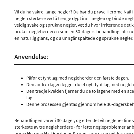
Vil du ha vakre, lange negler? Da bør du prøve Herome Nail
neglen sterkere ved å trenge dypt inn i neglen og binde n
veldig svake og sprukne negler, vet du hvor irriterende det k
bruker negleherderen som en 30-dagers behandling, blir neg
en naturlig glans, og du unngår spaltede og sprukne negler.
Anvendelse:
Påfør et tynt lag med negleherder den første dagen.
Den andre dagen legger du et nytt tynt lag med negle
Den tredje kvelden fjerner du de to lagene med en acet
lag.
Denne prosessen gjentas gjennom hele 30-dagersbe
Behandlingen varer i 30 dager, og etter det vil neglene dine
sterkeste av tre negleherdere - for lette negleproblemer anb
prøve
Herome Nail Hardener Strong
, som er en mildere ver