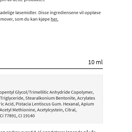
adelige løsemidler. Disse ingrediensene vil oppløse
Remover, som du kan kjøpe
her.
10 ml
Neopentyl Glycol/Trimellitic Anhydride Copolymer,
c Triglyceride, Stearalkonium Bentonite, Acrylates
tric Acid, Pistacia Lentiscus Gum. Hexanal, Apium
cetyl Methionine, Acetylcystein, Citral,
i 77891, CI 19140