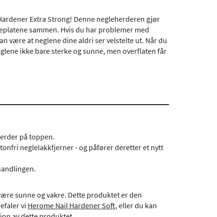
 Hardener Extra Strong! Denne negleherderen gjør
egleplatene sammen. Hvis du har problemer med
an være at neglene dine aldri ser velstelte ut. Når du
lene ikke bare sterke og sunne, men overflaten får
herder på toppen.
onfri neglelakkfjerner - og påfører deretter et nytt
handlingen.
 være sunne og vakre. Dette produktet er den
efaler vi
Herome Nail Hardener Soft
, eller du kan
sjon av dette produktet.