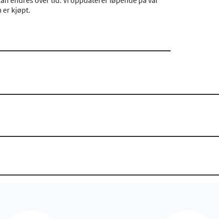
an endres over tid. Vi oppdaterer løpende på vår
er kjøpt.