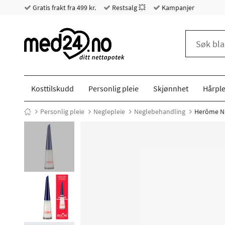
Gratis frakt fra 499 kr.
Restsalg 💥
Kampanjer
Kosttilskudd
Personlig pleie
Skjønnhet
Hårple
Personlig pleie
Neglepleie
Neglebehandling
Herôme Nai