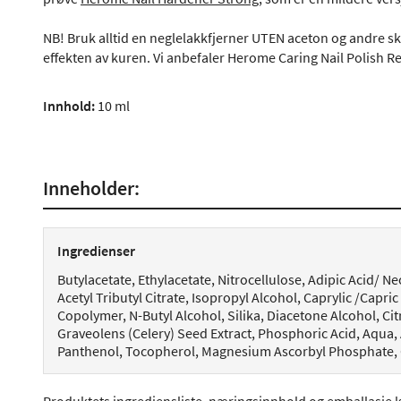
NB! Bruk alltid en neglelakkfjerner UTEN aceton og andre sk
effekten av kuren. Vi anbefaler Herome Caring Nail Polish 
Innhold:
10 ml
Inneholder:
Ingredienser
Butylacetate, Ethylacetate, Nitrocellulose, Adipic Acid/ 
Acetyl Tributyl Citrate, Isopropyl Alcohol, Caprylic /Capri
Copolymer, N-Butyl Alcohol, Silika, Diacetone Alcohol, Ci
Graveolens (Celery) Seed Extract, Phosphoric Acid, Aqua, A
Panthenol, Tocopherol, Magnesium Ascorbyl Phosphate, C