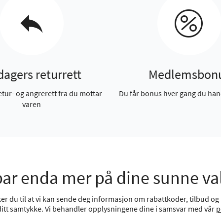
dagers returrett
Medlemsbon
etur- og angrerett fra du mottar
Du får bonus hver gang du han
varen
ar enda mer på dine sunne va
r du til at vi kan sende deg informasjon om rabattkoder, tilbud og n
 ditt samtykke. Vi behandler opplysningene dine i samsvar med vår
p