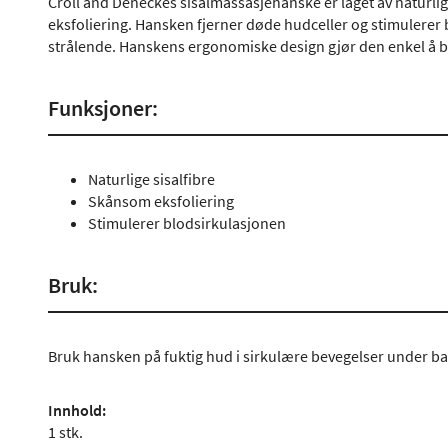
Croll and Deneckes sisalmassasjehanske er laget av naturlig
eksfoliering. Hansken fjerner døde hudceller og stimulerer 
strålende. Hanskens ergonomiske design gjør den enkel å br
Funksjoner:
Naturlige sisalfibre
Skånsom eksfoliering
Stimulerer blodsirkulasjonen
Bruk:
Bruk hansken på fuktig hud i sirkulære bevegelser under bad
Innhold:
1 stk.