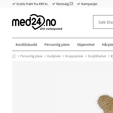
Gratis frakt fra 499 kr.
Restsalg 💥
Kampanjer
Kosttilskudd
Personlig pleie
Skjønnhet
Hårple
Personlig pleie
Hudpleie
Kroppspleie
Dusjtilbehør
C