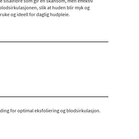
e sisalfibre som gir en skånsom, men effektiv
blodsirkulasjonen, slik at huden blir myk og
uke og ideell for daglig hudpleie.
ing for optimal eksfoliering og blodsirkulasjon.