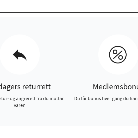
dagers returrett
Medlemsbon
etur- og angrerett fra du mottar
Du får bonus hver gang du han
varen