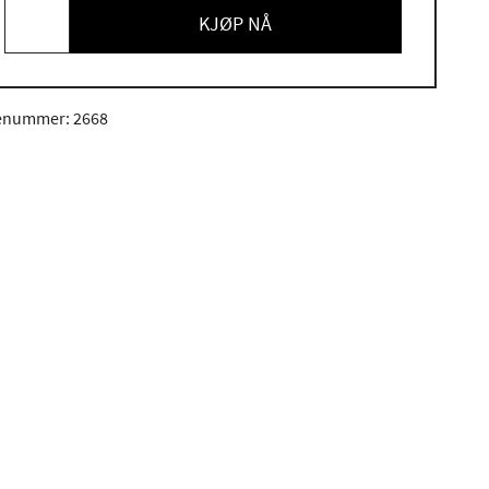
KJØP NÅ
enummer: 2668