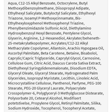
Aqua, C12-15 Alkyl Benzoate, Octocrylene, Butyl
Methoxydibenzoylmethane, Diisopropyl Adipate,
Ethylhexyl Salicylate, Butyloctyl Salicylate, Ethylhexyl
Triazone, Isoamyl P-Methoxycinnamate, Bis-
Ethylhexyloxyphenol Methoxyphenyl Triazine,
Phenylbenzimidazole Sulfonic Acid, Diethylamino
Hydroxybenzoyl Hexyl Benzoate, Pentylene Glycol,
Glyserin, Arginine, 1,2-Hexanediol, Akrylater/beheneth-
25-metakrylatkopolymer, Acrylates/C12-22 Alkyl
Methacrylate Copolymer, Allantoin, Arachis Hypogaea Oil,
Ascorbyl Palmitate, Beta Carotene, Betaine, Bisabolol,
Caprylic/Capric Triglyceride, Caprylyl Glycol, Carnosine,
Cellulose Gum, Citric Acid, Daucus Carota Sativa Extract,
Diethylhexyl Syringylidenemalonate, Disodium EDTA,
Glyceryl Oleate, Glyceryl Stearate, Hydrogenated Palm
Glycerides, Isopropyl Myristate, Lecithin, Linoleic Acid,
Microcrystalline Cellulose, Panthenol, Parfyme, PEG-100
Stearate, PEG-20 Glyceryl Laurate, Polyacrylate
Crosspolymer-6, Polyglyceryl-3 Methylglucose Distearate,
Polysorbate 20​, Cetearyl Alcohol, Modifisert
potetstivelse, Propylene Glycol, Retinyl Palmitate, Silika,
Sodium Hydroxide, Tocopherol, Tocopheryl Acetate,