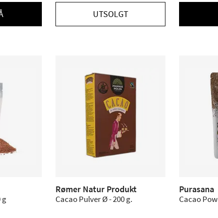
Å
UTSOLGT
Rømer Natur Produkt
Purasana
 g
Cacao Pulver Ø - 200 g.