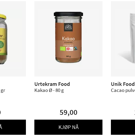
Urtekram Food
Unik Food
 gr
Kakao Ø - 80 g
Cacao pulve
0
59,00
Å
KJØP NÅ