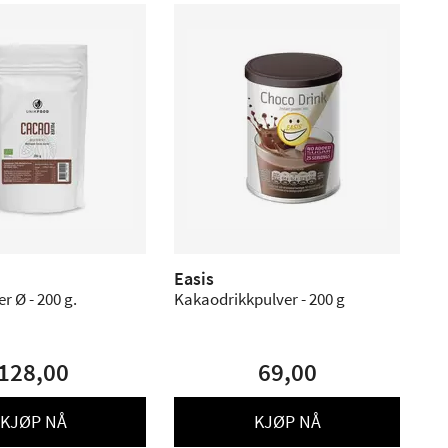
Easis
r Ø - 200 g.
Kakaodrikkpulver - 200 g
128,00
69,00
KJØP NÅ
KJØP NÅ