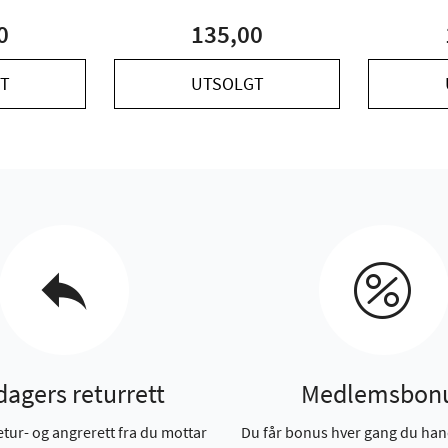
0
135,00
T
UTSOLGT
dagers returrett
Medlemsbon
etur- og angrerett fra du mottar
Du får bonus hver gang du han