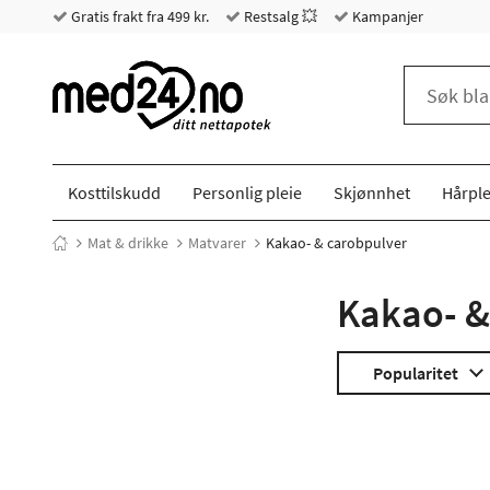
Gratis frakt fra 499 kr.
Restsalg 💥
Kampanjer
Kosttilskudd
Personlig pleie
Skjønnhet
Hårple
Mat & drikke
Matvarer
Kakao- & carobpulver
Kakao- &
Popularitet