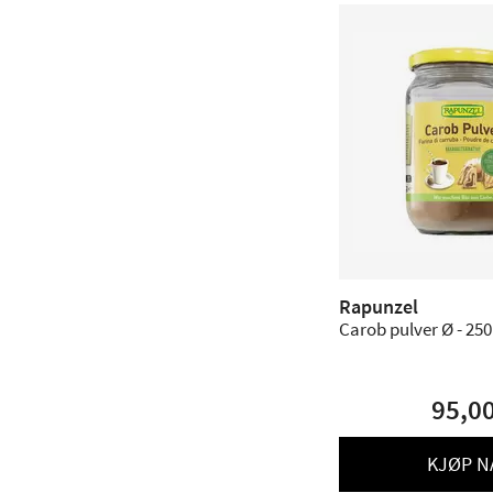
Rapunzel
Carob pulver Ø - 250
95,0
KJØP N