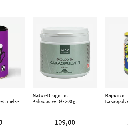
Natur-Drogeriet
Rapunzel
ett melk -
Kakaopulver Ø - 200 g.
Kakaopulver
0
109,00