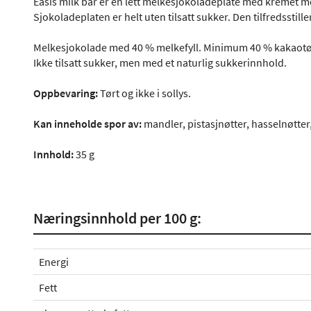
Easis milk bar er en lett melkesjokoladeplate med kremet m
Sjokoladeplaten er helt uten tilsatt sukker. Den tilfredsstill
Melkesjokolade med 40 % melkefyll. Minimum 40 % kakaotørr
Ikke tilsatt sukker, men med et naturlig sukkerinnhold.
Oppbevaring:
Tørt og ikke i sollys.
Kan inneholde spor av:
mandler, pistasjnøtter, hasselnøtter,
Innhold:
35 g
Næringsinnhold per 100 g:
Energi
Fett