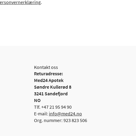
ersonvernerklæring
.
Kontakt oss
Returadresse:
Med24 Apotek
Søndre Kullerød 8
3241 Sandefjord
NO
Tlf. +47 21 95 94 90
E-mail:
info@med24.no
Org. nummer: 923 823 506