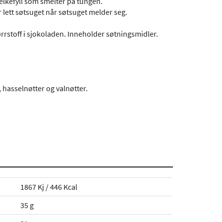
elkefyll som smelter på tungen.
er lett søtsuget når søtsuget melder seg.
stoff i sjokoladen. Inneholder søtningsmidler.
 hasselnøtter og valnøtter.
1867 Kj / 446 Kcal
35 g