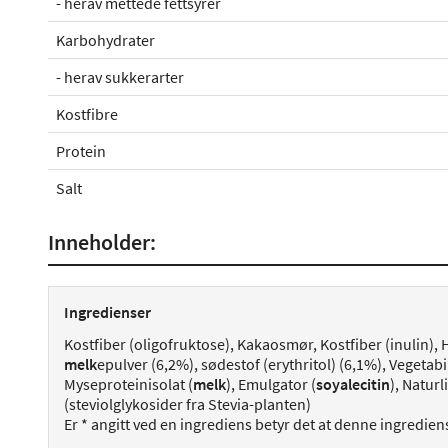
- herav mettede fettsyrer
Karbohydrater
- herav sukkerarter
Kostfibre
Protein
Salt
Inneholder:
Ingredienser
Kostfiber (oligofruktose), Kakaosmør, Kostfiber (inulin), 
melk
epulver (6,2%), sødestof (erythritol) (6,1%), Vegetabil
Myseproteinisolat (
melk
), Emulgator (
soyalecitin
), Natur
(steviolglykosider fra Stevia-planten)
Er * angitt ved en ingrediens betyr det at denne ingredie