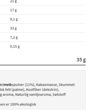
21 g
17 g
9,1 g
33 g
7,2 g
0,15 g
35 g
Hel
melk
spulver (11%), Kakaomasse, Skummet
sk fett (palme), Kostfiber (dekstrin),
lig aroma, Naturlig vaniljearoma, Søtstoff
nsen er 100% økologisk