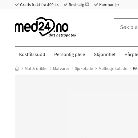
Gratis frakt fra 499 kr.
Restsalg 💥
Kampanjer
Kosttilskudd
Personlig pleie
Skjønnhet
Hårple
Mat & drikke
Matvarer
Sjokolade
Melkesjokolade
EAS