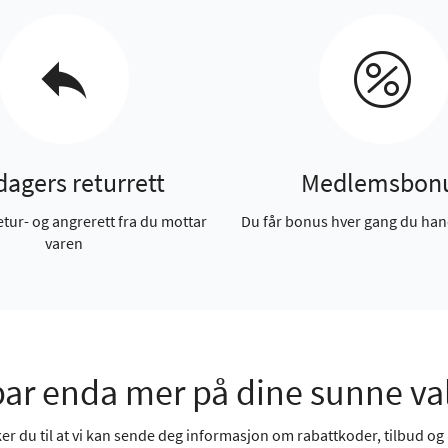
dagers returrett
Medlemsbon
etur- og angrerett fra du mottar
Du får bonus hver gang du han
varen
ar enda mer på dine sunne va
r du til at vi kan sende deg informasjon om rabattkoder, tilbud og n