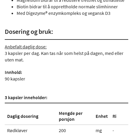
Magnesium bidrar til å redusere tretthet og utmattelse
Biotin bidrar til å opprettholde normale slimhinner
Med Digezyme® enzymkompleks og vegansk D3
Dosering og bruk:
Anbefalt daglig dose:
3 kapsler per dag. Kan tas når som helst på dagen, med eller
uten mat.
Innhold:
90 kapsler
3 kapsler inneholder:
Mengde per
Daglig dosering
Enhet
Ri
porsjon
Rødkløver
200
mg
-