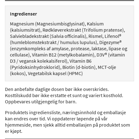
Ingredienser
Magnesium (Magnesiumbisglysinat), Kalsium
(kalsiumsitrat), Rødkløverekstrakt (Trifolium pratense),
Salviebladekstrakt (Salvia officinalis), Rismel, Lifenol®
(humleblomstekstrakt / humulus lupulus), Digezyme®
(enzymkompleks af amylase, protease, laktase, lipase og
cellulase), Vitamin B12 (metylkobalamin), D3V® (vitamin
D3 / vegansk kolekalsiferol), Vitamin B6
(Pyridoksinhydroklorid), Biotin (d-biotin), MCT-olje
(kokos), Vegetabilsk kapsel (HPMC)
Den anbefalte daglige dosen bør ikke overskrides.
Kosttilskudd bør ikke erstatte et sunt og variert kosthold.
Oppbevares utilgjengelig for barn.
Produktets ingrediensliste, næringsinnhold og emballasje
kan endres over tid. Vi oppdaterer løpende på vår
hjemmeside, men sjekk alltid emballasjen på produktet som
er kjøpt.