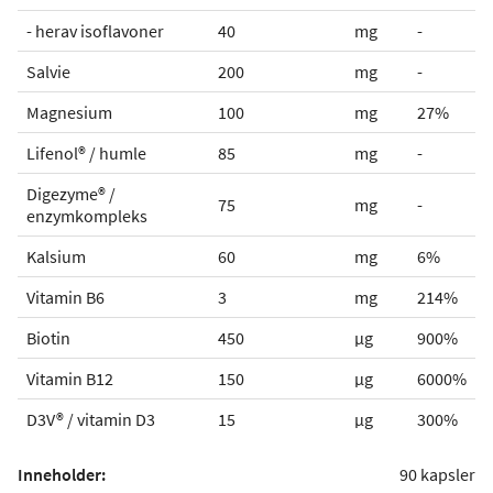
- herav isoflavoner
40
mg
-
Salvie
200
mg
-
Magnesium
100
mg
27%
Lifenol® / humle
85
mg
-
Digezyme® /
75
mg
-
enzymkompleks
Kalsium
60
mg
6%
Vitamin B6
3
mg
214%
Biotin
450
µg
900%
Vitamin B12
150
µg
6000%
D3V® / vitamin D3
15
µg
300%
Inneholder:
90 kapsler