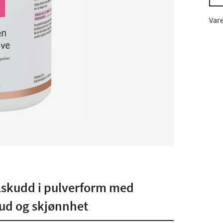
Var
ilskudd i pulverform med
hud og skjønnhet