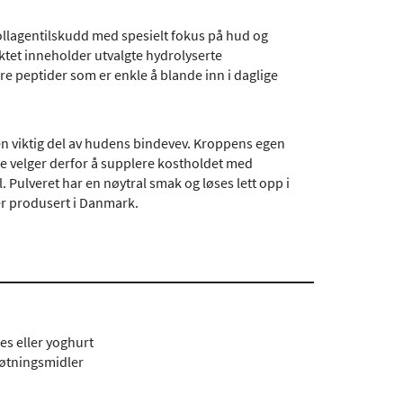
ollagentilskudd med spesielt fokus på hud og
ktet inneholder utvalgte hydrolyserte
ndre peptider som er enkle å blande inn i daglige
en viktig del av hudens bindevev. Kroppens egen
e velger derfor å supplere kostholdet med
l. Pulveret har en nøytral smak og løses lett opp i
 er produsert i Danmark.
es eller yoghurt
 søtningsmidler