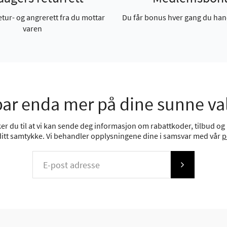
etur- og angrerett fra du mottar
Du får bonus hver gang du han
varen
ar enda mer på dine sunne va
r du til at vi kan sende deg informasjon om rabattkoder, tilbud og n
 ditt samtykke. Vi behandler opplysningene dine i samsvar med vår
p