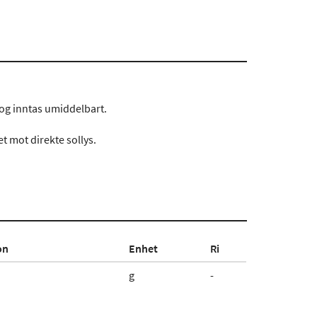
m og inntas umiddelbart.
t mot direkte sollys.
on
Enhet
Ri
g
-