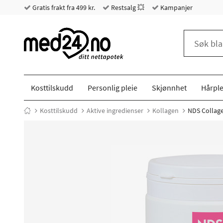
Gratis frakt fra 499 kr.
Restsalg 💥
Kampanjer
Kosttilskudd
Personlig pleie
Skjønnhet
Hårple
Kosttilskudd
Aktive ingredienser
Kollagen
NDS Collagen