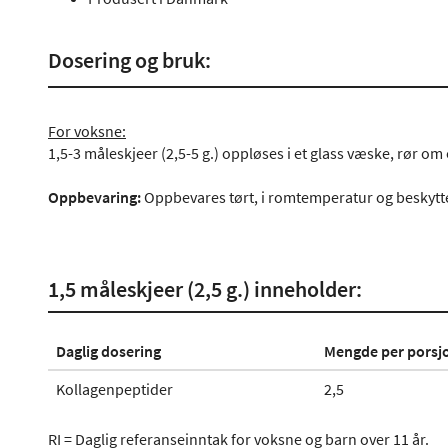
Dosering og bruk:
For voksne:
1,5-3 måleskjeer (2,5-5 g.) oppløses i et glass væske, rør o
Oppbevaring:
Oppbevares tørt, i romtemperatur og beskytte
1,5 måleskjeer (2,5 g.) inneholder:
Daglig dosering
Mengde per porsj
Kollagenpeptider
2,5
RI = Daglig referanseinntak for voksne og barn over 11 år.