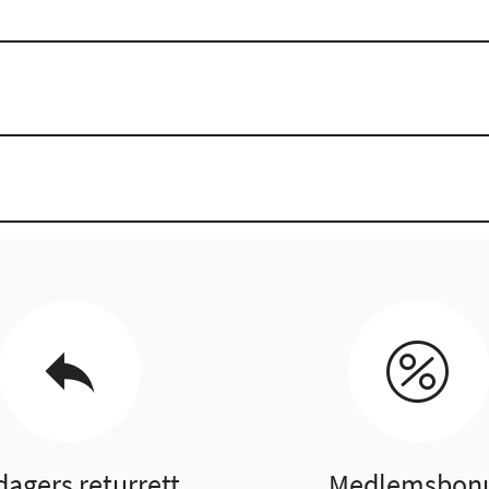
dagers returrett
Medlemsbon