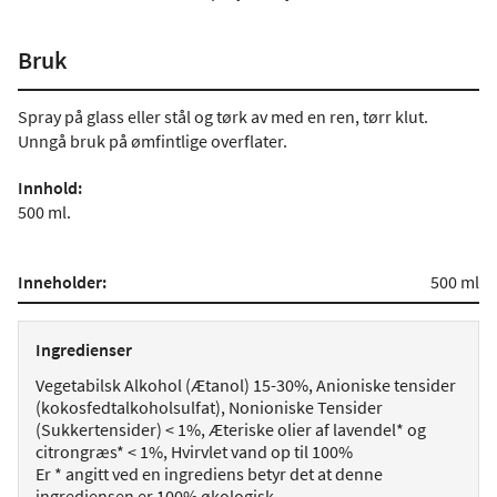
Bruk
Spray på glass eller stål og tørk av med en ren, tørr klut.
Unngå bruk på ømfintlige overflater.
Innhold:
500 ml.
Inneholder:
500 ml
Ingredienser
Vegetabilsk Alkohol (Ætanol) 15-30%, Anioniske tensider
(kokosfedtalkoholsulfat), Nonioniske Tensider
(Sukkertensider) < 1%, Æteriske olier af lavendel* og
citrongræs* < 1%, Hvirvlet vand op til 100%
Er * angitt ved en ingrediens betyr det at denne
ingrediensen er 100% økologisk