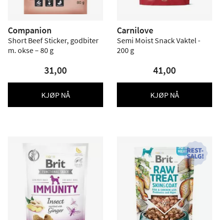
Companion
Carnilove
Short Beef Sticker, godbiter
Semi Moist Snack Vaktel -
m. okse – 80 g
200 g
31,00
41,00
KJØP NÅ
KJØP NÅ