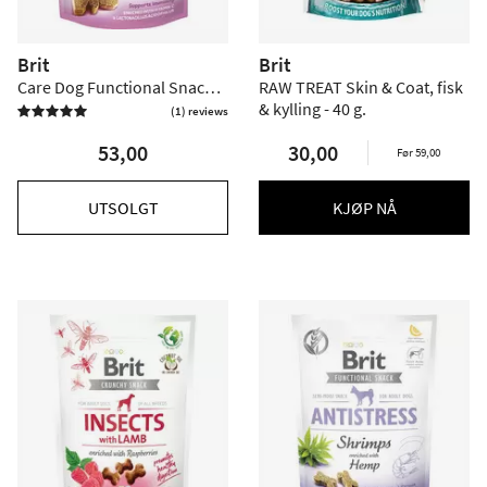
Brit
Brit
Care Dog Functional Snack
RAW TREAT Skin & Coat, fisk
Immunity, insekt og ingefær
& kylling - 40 g.
(1) reviews

– 150 g
53,00
30,00
Før 59,00
UTSOLGT
KJØP NÅ