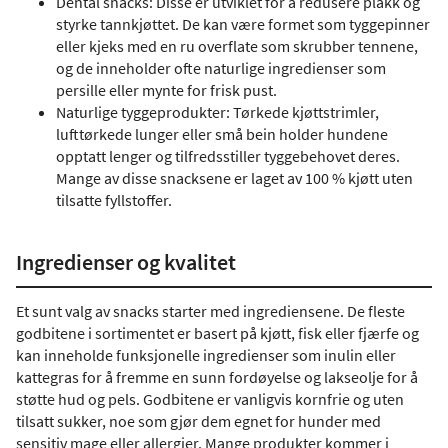
Dental snacks: Disse er utviklet for å redusere plakk og
styrke tannkjøttet. De kan være formet som tyggepinner
eller kjeks med en ru overflate som skrubber tennene,
og de inneholder ofte naturlige ingredienser som
persille eller mynte for frisk pust.
Naturlige tyggeprodukter: Tørkede kjøttstrimler,
lufttørkede lunger eller små bein holder hundene
opptatt lenger og tilfredsstiller tyggebehovet deres.
Mange av disse snacksene er laget av 100 % kjøtt uten
tilsatte fyllstoffer.
Ingredienser og kvalitet
Et sunt valg av snacks starter med ingrediensene. De fleste
godbitene i sortimentet er basert på kjøtt, fisk eller fjærfe og
kan inneholde funksjonelle ingredienser som inulin eller
kattegras for å fremme en sunn fordøyelse og lakseolje for å
støtte hud og pels. Godbitene er vanligvis kornfrie og uten
tilsatt sukker, noe som gjør dem egnet for hunder med
sensitiv mage eller allergier. Mange produkter kommer i