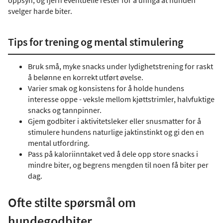
oppsyn, og fjern eventuelle rester for å unngå at hunden
svelger harde biter.
Tips for trening og mental stimulering
Bruk små, myke snacks under lydighetstrening for raskt
å belønne en korrekt utført øvelse.
Varier smak og konsistens for å holde hundens
interesse oppe - veksle mellom kjøttstrimler, halvfuktige
snacks og tannpinner.
Gjem godbiter i aktivitetsleker eller snusmatter for å
stimulere hundens naturlige jaktinstinkt og gi den en
mental utfordring.
Pass på kaloriinntaket ved å dele opp store snacks i
mindre biter, og begrens mengden til noen få biter per
dag.
Ofte stilte spørsmål om
hundegodbiter