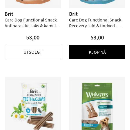
Brit
Brit
Care Dog Functional Snack
Care Dog Functional Snack
Antiparasitic, laks & kamille
Recovery, sild & tindved –
– 150 g
150 g
53,00
53,00
UTSOLGT
KJØP NÅ