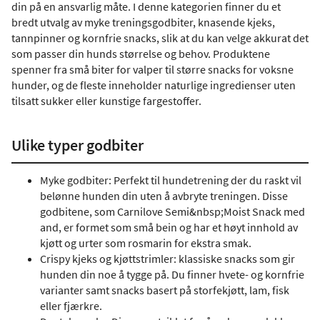
din på en ansvarlig måte. I denne kategorien finner du et
bredt utvalg av myke treningsgodbiter, knasende kjeks,
tannpinner og kornfrie snacks, slik at du kan velge akkurat det
som passer din hunds størrelse og behov. Produktene
spenner fra små biter for valper til større snacks for voksne
hunder, og de fleste inneholder naturlige ingredienser uten
tilsatt sukker eller kunstige fargestoffer.
Ulike typer godbiter
Myke godbiter: Perfekt til hundetrening der du raskt vil
belønne hunden din uten å avbryte treningen. Disse
godbitene, som Carnilove Semi&nbsp;Moist Snack med
and, er formet som små bein og har et høyt innhold av
kjøtt og urter som rosmarin for ekstra smak.
Crispy kjeks og kjøttstrimler: klassiske snacks som gir
hunden din noe å tygge på. Du finner hvete- og kornfrie
varianter samt snacks basert på storfekjøtt, lam, fisk
eller fjærkre.