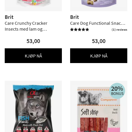
Brit
Brit
Care Crunchy Cracker
Care Dog Functional Snack
Insects med lam og
Antistress, reker og hamp –
(1) reviews

bringebær – 200 g
150 g
53,00
53,00
KJØP NÅ
KJØP NÅ
20%
BONUS