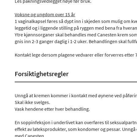
Les pakningsvedlegget nøye før bruk.
Voksne og ungdom over 15 år
1 vaginalkapsel føres så dypt inn i skjeden som mulig om 
leggetid og i liggende stilling på ryggen med bena fra hvera
Ytre kjønnsorganer skal behandles med Canesten krem som
gnis inn 2-3 ganger daglig i 1-2 uker. Behandlingen skal full
Kontakt lege dersom plagene vedvarer eller forverres etter
Forsiktighetsregler
Unngå at kremen kommer i kontakt med øynene ved påføri
Skal ikke svelges.
Vask hendene etter hver behandling.
En soppinfeksjon i underlivet kan overføres til seksualpartn
effekt av lateksprodukter, som kondomer og pessar. Unngå 
med Canesten.