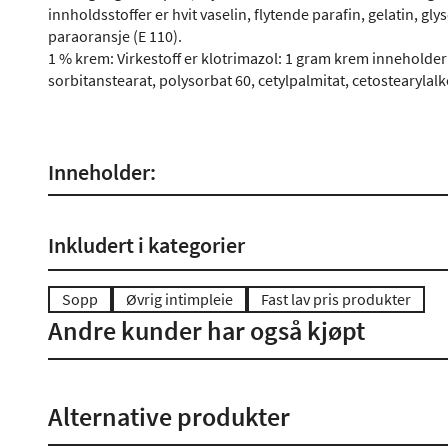
innholdsstoffer er hvit vaselin, flytende parafin, gelatin, glys
paraoransje (E 110).
1 % krem: Virkestoff er klotrimazol: 1 gram krem inneholder
sorbitanstearat, polysorbat 60, cetylpalmitat, cetostearyla
Inneholder:
Inkludert i kategorier
Sopp
Øvrig intimpleie
Fast lav pris produkter
Andre kunder har også kjøpt
Alternative produkter