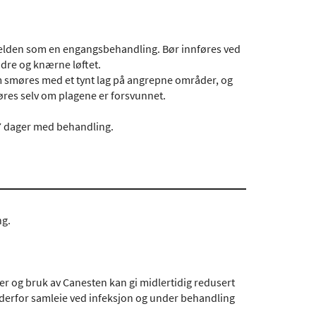
kvelden som en engangsbehandling. Bør innføres ved
ndre og knærne løftet.
 smøres med et tynt lag på angrepne områder, og
føres selv om plagene er forsvunnet.
 7 dager med behandling.
ng.
er og bruk av Canesten kan gi midlertidig redusert
derfor samleie ved infeksjon og under behandling