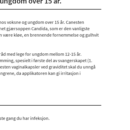
 ungdom over 15 år.
 hos voksne og ungdom over 15 år. Canesten
nnet gjærsoppen Candida, som er den vanligste
an være kløe, en brennende fornemmelse og gulhvit
mråd med lege for ungdom mellom 12-15 år.
ming, spesielt i første del av svangerskapet (1.
sten vaginalkapsler ved graviditet skal du unngå
ngrene, da applikatoren kan gi irritasjon i
ste gang du har infeksjon.