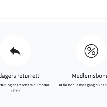
dagers returrett
Medlemsbon
etur- og angrerett fra du mottar
Du får bonus hver gang du han
varen