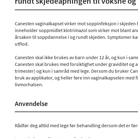
rundt skjedeåpningen til voksne og
Canesten vaginalkapsel virker mot soppinfeksjon i skjeden
inneholder soppmidlet klotrimazol som virker mot blant a
årsaken til soppdannelse i og rundt skjeden. Symptomer k
utflod.
Canesten skal ikke brukes av barn under 12 år, og kun i sa
Canesten skal brukes med forsiktighet under graviditet og am
trimester) og kun i samråd med lege. Dersom du bruker Cane
bruk av applikator, og heller føre inn vaginalkapselen med fi
livmorhalsen.
Anvendelse
Rådfør deg alltid med lege før behandling dersom det er før