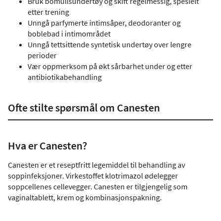
Bruk bomullsundertøy og skift regelmessig, spesielt
etter trening
Unngå parfymerte intimsåper, deodoranter og
boblebad i intimområdet
Unngå tettsittende syntetisk undertøy over lengre
perioder
Vær oppmerksom på økt sårbarhet under og etter
antibiotikabehandling
Ofte stilte spørsmål om Canesten
Hva er Canesten?
Canesten er et reseptfritt legemiddel til behandling av
soppinfeksjoner. Virkestoffet klotrimazol ødelegger
soppcellenes cellevegger. Canesten er tilgjengelig som
vaginaltablett, krem og kombinasjonspakning.