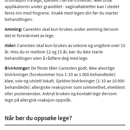
ordinasjon fra lege, spesielt i første trimester. Ikke bruk
applikatoren under graviditet - vaginaltabletter kan i stedet
føres inn med fingrene. Snakk med legen din før du starter
behandlingen.
Amming:
Canesten skal kun brukes under amming dersom
det er foreskrevet av lege.
Alder:
Canesten skal kun brukes av voksne og ungdom over 15
år. Hvis du er mellom 12 og 15 år, bør du ikke starte
behandlingen uten å rådføre deg med lege.
Bivirkninger:
De fleste tåler Canesten godt. Ikke alvorlige
bivirkninger (forekommer hos 1-10 av 1 000 behandlede):
kløe, svie og utslett lokalt. Sjeldne bivirkninger (1-10 av 10 000
behandlede): allergiske reaksjoner som svimmelhet, elveblest
eller pustevansker. Avbryt bruken og kontakt lege dersom
tegn på allergisk reaksjon oppstår.
Når bør du oppsøke lege?