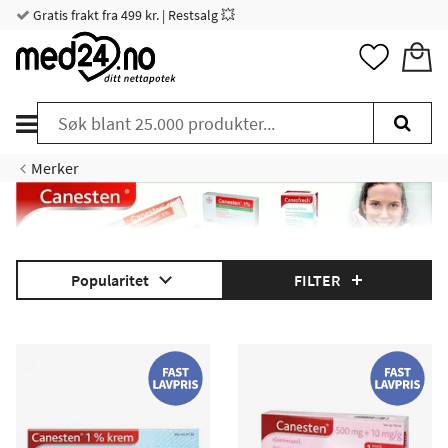
Gratis frakt fra 499 kr. | Restsalg 💥
Merker
Canesten er et reseptfritt legemiddel til behandling av
Popularitet
FILTER
underlivsbetennelse. Her finner du vårt brede utvalg av
Canesten-produkter, inkludert både kremer og vaginale
stikkpiller.