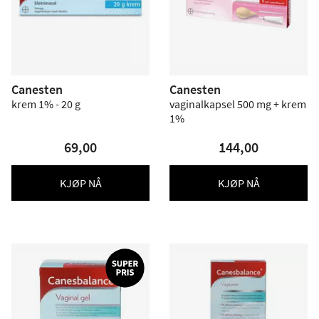
Canesten
Canesten
krem 1% - 20 g
vaginalkapsel 500 mg + krem
1%
69,00
144,00
KJØP NÅ
KJØP NÅ