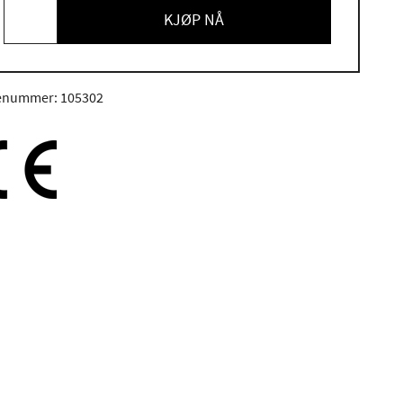
KJØP NÅ
enummer: 105302