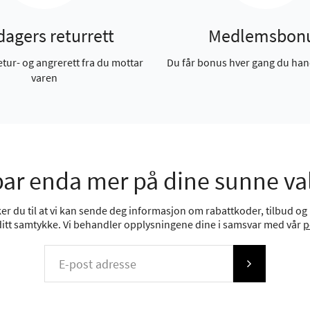
dagers returrett
Medlemsbon
etur- og angrerett fra du mottar
Du får bonus hver gang du han
varen
ar enda mer på dine sunne va
r du til at vi kan sende deg informasjon om rabattkoder, tilbud og n
 ditt samtykke. Vi behandler opplysningene dine i samsvar med vår
p