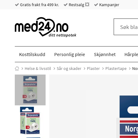
Gratis frakt fra 499 kr.
Restsalg 💥
Kampanjer
Kosttilskudd
Personlig pleie
Skjønnhet
Hårple
Helse & livsstil
Sår og skader
Plaster
Plastertape
Nor