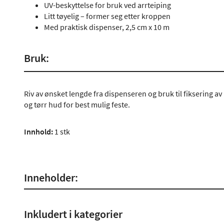
UV-beskyttelse for bruk ved arrteiping
Litt tøyelig – former seg etter kroppen
Med praktisk dispenser, 2,5 cm x 10 m
Bruk:
Riv av ønsket lengde fra dispenseren og bruk til fiksering av
og tørr hud for best mulig feste.
Innhold:
1 stk
Inneholder:
Inkludert i kategorier