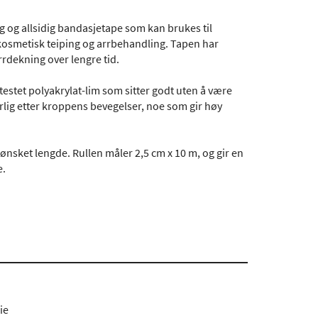
 og allsidig bandasjetape som kan brukes til
 kosmetisk teiping og arrbehandling. Tapen har
rrdekning over lengre tid.
testet polyakrylat-lim som sitter godt uten å være
rlig etter kroppens bevegelser, noe som gir høy
 ønsket lengde. Rullen måler 2,5 cm x 10 m, og gir en
e.
ie