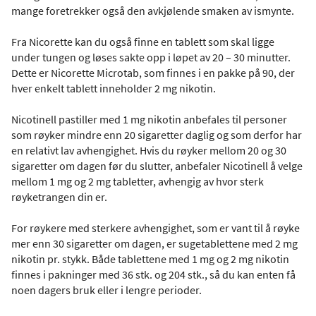
mange foretrekker også den avkjølende smaken av ismynte.
Fra Nicorette kan du også finne en tablett som skal ligge
under tungen og løses sakte opp i løpet av 20 – 30 minutter.
Dette er Nicorette Microtab, som finnes i en pakke på 90, der
hver enkelt tablett inneholder 2 mg nikotin.
Nicotinell pastiller med 1 mg nikotin anbefales til personer
som røyker mindre enn 20 sigaretter daglig og som derfor har
en relativt lav avhengighet. Hvis du røyker mellom 20 og 30
sigaretter om dagen før du slutter, anbefaler Nicotinell å velge
mellom 1 mg og 2 mg tabletter, avhengig av hvor sterk
røyketrangen din er.
For røykere med sterkere avhengighet, som er vant til å røyke
mer enn 30 sigaretter om dagen, er sugetablettene med 2 mg
nikotin pr. stykk. Både tablettene med 1 mg og 2 mg nikotin
finnes i pakninger med 36 stk. og 204 stk., så du kan enten få
noen dagers bruk eller i lengre perioder.