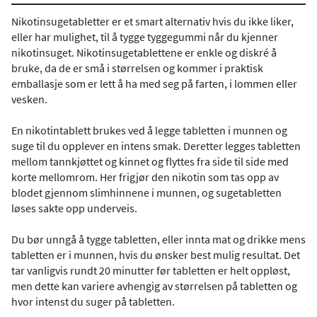
Nikotinsugetabletter er et smart alternativ hvis du ikke liker,
eller har mulighet, til å tygge tyggegummi når du kjenner
nikotinsuget. Nikotinsugetablettene er enkle og diskré å
bruke, da de er små i størrelsen og kommer i praktisk
emballasje som er lett å ha med seg på farten, i lommen eller
vesken.
En nikotintablett brukes ved å legge tabletten i munnen og
suge til du opplever en intens smak. Deretter legges tabletten
mellom tannkjøttet og kinnet og flyttes fra side til side med
korte mellomrom. Her frigjør den nikotin som tas opp av
blodet gjennom slimhinnene i munnen, og sugetabletten
løses sakte opp underveis.
Du bør unngå å tygge tabletten, eller innta mat og drikke mens
tabletten er i munnen, hvis du ønsker best mulig resultat. Det
tar vanligvis rundt 20 minutter før tabletten er helt oppløst,
men dette kan variere avhengig av størrelsen på tabletten og
hvor intenst du suger på tabletten.