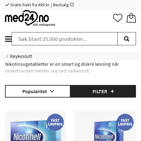
Gratis frakt fra 499 kr. | Restsalg 💥
Røykeslutt
Nikotinsugetabletter er en smart og diskré løsning når
røyketrangen melder seg ved røykeslutt.
Kjøp nikotinsugetabletter hos Med24
Popularitet
FILTER