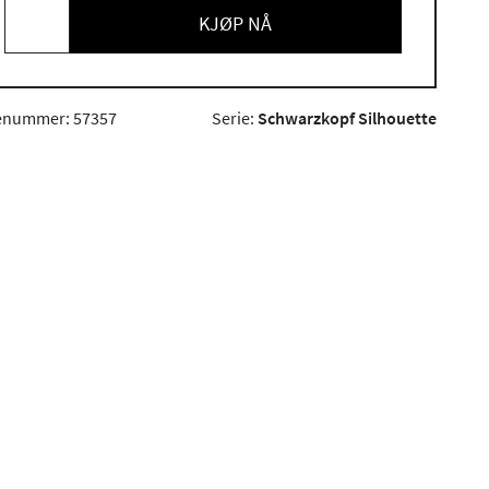
KJØP NÅ
enummer: 57357
Serie:
Schwarzkopf Silhouette