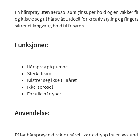
En hårspray uten aerosol som gir super hold og en vakker fi
og klistre seg til hårstrået. Ideell for kreativ styling og fing
sikrer et langvarig hold til frisyren.
Funksjoner:
Hårspray på pumpe
Sterkt team
Klistrer seg ikke til håret
Ikke-aerosol
For alle hårtyper
Anvendelse:
Påfør hårsprayen direkte i håret i korte drypp fra en avstand