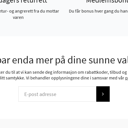
etur- og angrerett fra du mottar
Du får bonus hver gang du han
varen
ar enda mer på dine sunne va
r du til at vi kan sende deg informasjon om rabattkoder, tilbud og n
 ditt samtykke. Vi behandler opplysningene dine i samsvar med vår
p