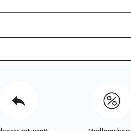
dagers returrett
Medlemsbon