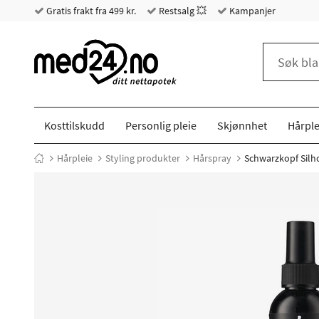
Gratis frakt fra 499 kr.
Restsalg 💥
Kampanjer
Kosttilskudd
Personlig pleie
Skjønnhet
Hårple
Hårpleie
Styling produkter
Hårspray
Schwarzkopf Silh