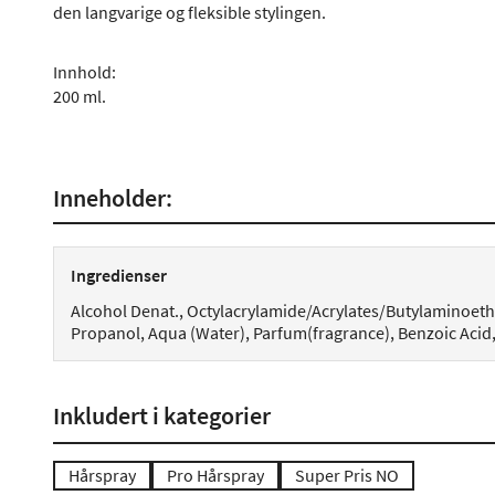
den langvarige og fleksible stylingen.
Innhold:
200 ml.
Inneholder:
Ingredienser
Alcohol Denat., Octylacrylamide/Acrylates/Butylaminoet
Propanol, Aqua (Water), Parfum(fragrance), Benzoic Acid,
Inkludert i kategorier
Hårspray
Pro Hårspray
Super Pris NO