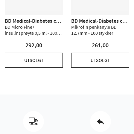
BD Medical-Diabetes car
BD Medical-Diabetes car
e
e
BD Micro Fine+
Mikrofin penkanyle BD
insulinsprøyte 0,5 ml - 100
12.7mm - 100 stykker
stk
292,00
261,00
UTSOLGT
UTSOLGT