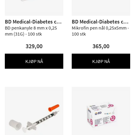
BD Medical-Diabetes car
BD Medical-Diabetes car
e
e
BD penkanyle 8 mm x 0,25
Mikrofin pen nål 0,25x5mm -
mm (31G) - 100 stk
100 stk
329,00
365,00
KJØP NÅ
KJØP NÅ