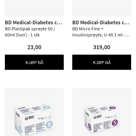
BD Medical-Diabetes car
BD Medical-Diabetes car
e
e
BD Plastipak sprøyte 50 /
BD Micro Fine +
60ml (luer) - 1 stk
insulinsprøyte, U-40 1 ml -
100 stk
23,00
319,00
KJØP NÅ
KJØP NÅ