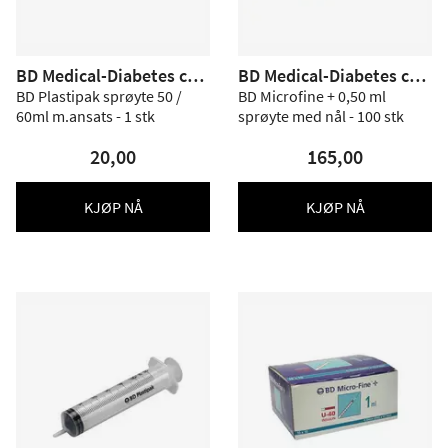
BD Medical-Diabetes car
BD Medical-Diabetes car
e
e
BD Plastipak sprøyte 50 /
BD Microfine + 0,50 ml
60ml m.ansats - 1 stk
sprøyte med nål - 100 stk
20,00
165,00
KJØP NÅ
KJØP NÅ