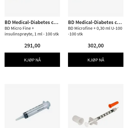
BD Medical-Diabetes car
BD Medical-Diabetes car
e
e
BD Micro Fine +
BD Microfine + 0,30 ml U-100
insulinsprøyte, 1 ml - 100 stk
-100 stk
291,00
302,00
KJØP NÅ
KJØP NÅ