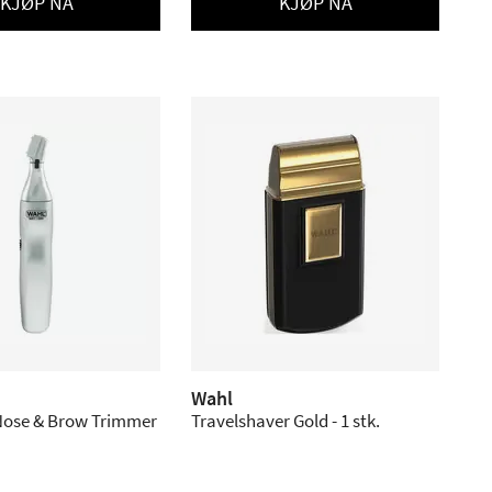
KJØP NÅ
KJØP NÅ
Wahl
 Nose & Brow Trimmer
Travelshaver Gold - 1 stk.