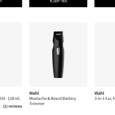
Å
KJØP NÅ
Wahl
Wahl
Oil - 118 ml.
Mustache & Beard Battery
3-in-1 Ear,
Trimmer
(1) reviews