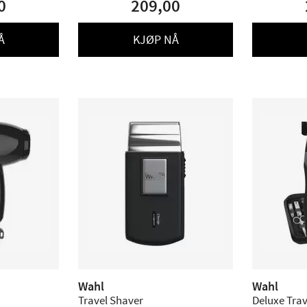
0
209,00
Å
KJØP NÅ
Wahl
Wahl
Travel Shaver
Deluxe Trav