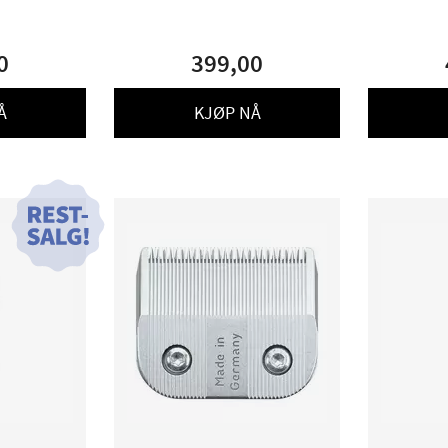
0
399,00
Å
KJØP NÅ