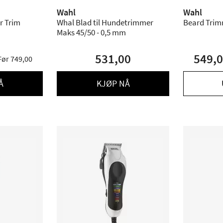
Wahl
Wahl
r Trim
Whal Blad til Hundetrimmer
Beard Trim
Maks 45/50 - 0,5 mm
531,00
549,
Før 749,00
Å
KJØP NÅ