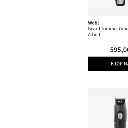
Wahl
Beard Trimmer Gr
All in 1
595,0
KJØP N