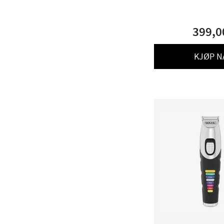
399,0
KJØP N