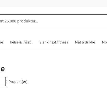
ie
Helse & livsstil
Slanking & fitness
Mat & drikke
Mo
le
1
Produkt(er)