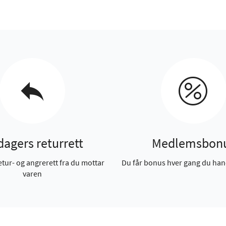
dagers returrett
Medlemsbon
etur- og angrerett fra du mottar
Du får bonus hver gang du han
varen