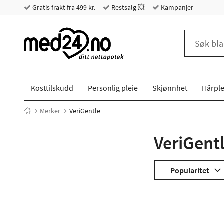
Gratis frakt fra 499 kr.
Restsalg 💥
Kampanjer
Kosttilskudd
Personlig pleie
Skjønnhet
Hårple
Merker
VeriGentle
VeriGent
Popularitet