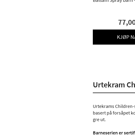
Balsam Spray barn -
77,0
KJØP N
Urtekram Ch
Urtekrams Children-se
basert på forsåpet ko
gre ut.
Barneserien er serti