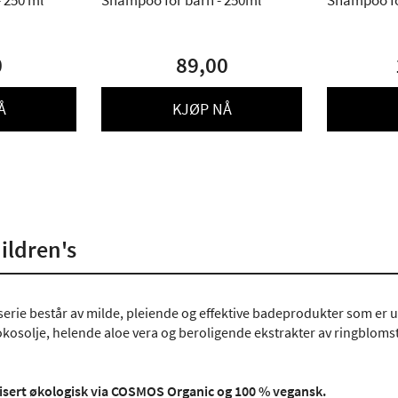
 250 ml
Shampoo for barn - 250ml
Shampoo fo
0
89,00
Å
KJØP NÅ
ildren's
rie består av milde, pleiende og effektive badeprodukter som er utvi
kosolje, helende aloe vera og beroligende ekstrakter av ringblomst og
fisert økologisk via COSMOS Organic og 100 % vegansk.