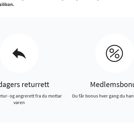
silikon.
dagers returrett
Medlemsbon
etur- og angrerett fra du mottar
Du får bonus hver gang du han
varen