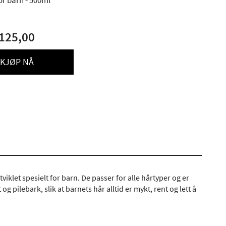
r barn - 500ml
125,00
KJØP NÅ
klet spesielt for barn. De passer for alle hårtyper og er
 pilebark, slik at barnets hår alltid er mykt, rent og lett å