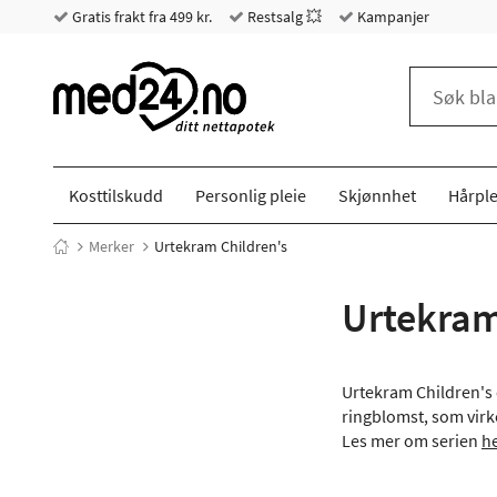
Gratis frakt fra 499 kr.
Restsalg 💥
Kampanjer
Kosttilskudd
Personlig pleie
Skjønnhet
Hårple
Merker
Urtekram Children's
Urtekram
Urtekram Children's 
ringblomst, som virke
Les mer om serien
he