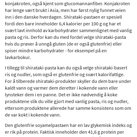
konjakroten, også kjent som glucomannanfiber. Konjakroten
har lenge vært brukt i Asia, men har først nylig funnet veien
inn i den danske hverdagen. Shirataki-pastaen er spesiell
fordi den bare inneholder 6,4 kalorier per 100 g og har et
svært lavt innhold av karbohydrater sammenlignet med vanlig
pasta og ris. Derfor kan du med fordel velge shirataki-pasta
hvis du prøver å unngå gluten (de er også glutenfrie) eller
spiser mindre karbohydrater - for eksempel på en
lavkarbokur.
I tillegg til shirataki-pasta kan du også velge shirataki-basert
ris og nudler, som også er glutenfrie og svært kalorifattige.
For å tilberede shirataki-produkter skyller du dem bare under
kaldt vann og varmer dem deretter i kokende vann eller
lynsteker dem i en panne. Det er ikke nødvendig å koke
produktene slik du ville gjort med vanlig pasta, ris og nudler,
ettersom produktene allerede har samme konsistens som om
de var kokt i kokende vann.
Den glutenfrie soyamelpastaen har en lav glykemisk indeks og
er rik på protein. Faktisk inneholder den 41,6 g protein per