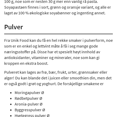
100 g, noe som er nesten 30 g mer enn vanlig rå pasta.
Soyapastaen finnes i sort, grønn og oransje variant, og alle er
laget av 100 % økologiske soyabønner og ingenting annet.
Pulver
Fra Unik Food kan du få en hel rekke smaker i pulverform, noe
som er en enkel og lettvint måte å få i seg mange gode
næringsstoffer på. Disse har et spesielt høyt innhold av
antioksidanter, vitaminer og mineraler, noe som kan gi
kroppen en ekstra boost.
Pulveret kan lages av frø, bær, frukt, urter, grønnsaker eller
alger! Du kan blande det i juicen eller smoothien din, men det
er også godt i grøt og yoghurt. De forskjellige smakene er
Moringapulver Ø
Rødbetpulver Ø
Aronia-pulver Ø
Byggresspulver Ø
Hvetegress pulver Ø