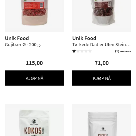
Unik Food
Unik Food
Gojibær Ø - 200 g.
Tørkede Dadler Uten Stein Ø
- 600 g.
(1) reviews


115,00
71,00
KJØP NÅ
KJØP NÅ