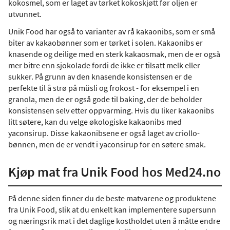
kokosmel, som er laget av tørket kokoskjøtt før oljen er
utvunnet.
Unik Food har også to varianter av rå kakaonibs, som er små
biter av kakaobønner som er tørket i solen. Kakaonibs er
knasende og deilige med en sterk kakaosmak, men de er også
mer bitre enn sjokolade fordi de ikke er tilsatt melk eller
sukker. På grunn av den knasende konsistensen er de
perfekte til å strø på müsli og frokost - for eksempel i en
granola, men de er også gode til baking, der de beholder
konsistensen selv etter oppvarming. Hvis du liker kakaonibs
litt søtere, kan du velge økologiske kakaonibs med
yaconsirup. Disse kakaonibsene er også laget av criollo-
bønnen, men de er vendt i yaconsirup for en søtere smak.
Kjøp mat fra Unik Food hos Med24.no
På denne siden finner du de beste matvarene og produktene
fra Unik Food, slik at du enkelt kan implementere supersunn
og næringsrik mat i det daglige kostholdet uten å måtte endre