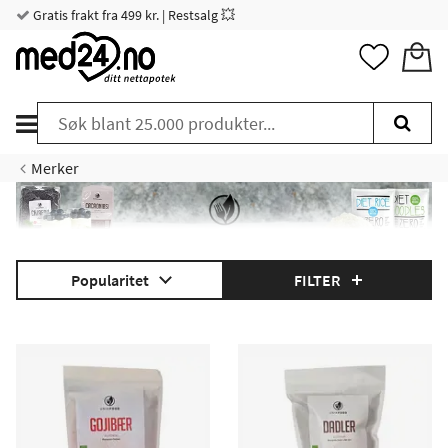
Gratis frakt fra 499 kr. | Restsalg 💥
Merker
Ta en titt på det store utvalget av glutenfri pasta og spesielt
Popularitet
FILTER
næringsrike og smakfulle produkter fra Unik Food!
Hva er Unik Food?
|
Glutenfri
|
Pulver
|
Bær og frø
|
Konjac-sopp