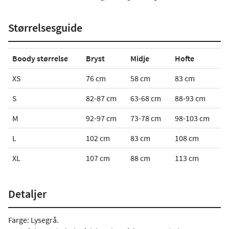
Størrelsesguide
Boody størrelse
Bryst
Midje
Hofte
XS
76 cm
58 cm
83 cm
S
82-87 cm
63-68 cm
88-93 cm
M
92-97 cm
73-78 cm
98-103 cm
L
102 cm
83 cm
108 cm
XL
107 cm
88 cm
113 cm
Detaljer
Farge: Lysegrå.