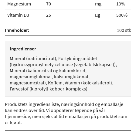
Magnesium
70
mg
19%
Vitamin D3
25
µg
500%
Inneholder:
100 stk
Ingredienser
Mineral (natriumcitrat), Fortykningsmiddel
(hydroksypropylmetylcellulose (vegetabilsk kapsel)),
Mineral (kaliumcitrat og kaliumklorid,
magnesiumglukonat, kalsiumglukonat,
magnesiumcitrat), Koffein, Vitamin (kolekalsiferol),
Farvestof (klorofyll-kobber-kompleks)
Produktets ingrediensliste, næringsinnhold og emballasje
kan endres over tid. Vi oppdaterer løpende på vår
hjemmeside, men sjekk alltid emballasjen på produktet som
er kjøpt.