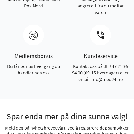
PostNord
angrerett fra du mottar
varen
Medlemsbonus
Kundeservice
Du får bonus hver gang du
Kontakt oss på tlf. +47 21 95
handler hos oss
94 90 (09-15 hverdager) eller
email info@med24.no
Spar enda mer på dine sunne valg!
Meld deg på nyhetsbrevet vårt. Ved å registrere deg samtykker
du til at vi kan sende deg informasjon om rabattkoder, tilbud