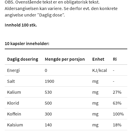
OBS. Ovenstående tekst er en obligatorisk tekst.
Aldersangivelsen kan variere. Se derfor evt. den konkrete
angivelse under ”Daglig dose”.
Innhold 100 stk.
10 kapsler inneholder:
Daglig dosering
Mengde per porsjon
Enhet
Ri
Energi
0
KJ/kcal
-
Salt
1900
mg
-
Kalium
530
mg
27%
Klorid
500
mg
63%
Koffein
300
mg
100%
Kalsium
140
mg
18%