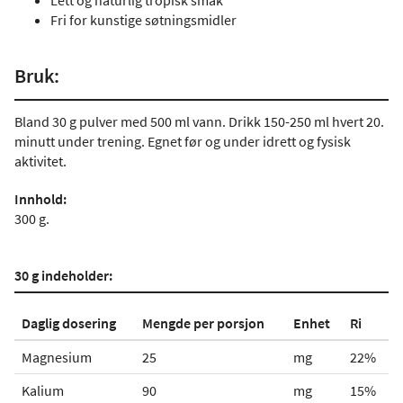
Lett og naturlig tropisk smak
Fri for kunstige søtningsmidler
Bruk:
Bland 30 g pulver med 500 ml vann. Drikk 150-250 ml hvert 20.
minutt under trening. Egnet før og under idrett og fysisk
aktivitet.
Innhold:
300 g.
30 g indeholder:
Daglig dosering
Mengde per porsjon
Enhet
Ri
Magnesium
25
mg
22%
Kalium
90
mg
15%