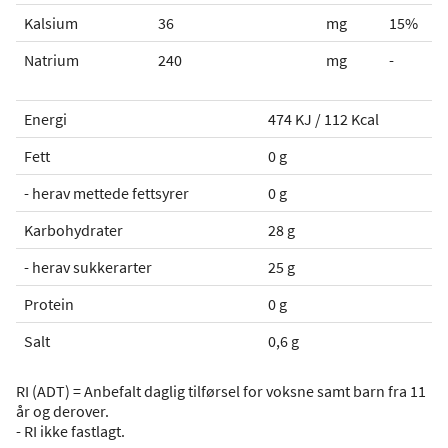
Kalsium
36
mg
15%
Natrium
240
mg
-
Energi
474 KJ / 112 Kcal
Fett
0 g
- herav mettede fettsyrer
0 g
Karbohydrater
28 g
- herav sukkerarter
25 g
Protein
0 g
Salt
0,6 g
RI (ADT) = Anbefalt daglig tilførsel for voksne samt barn fra 11
år og derover.
- RI ikke fastlagt.