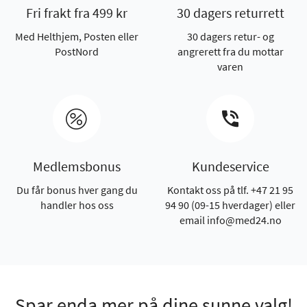
Fri frakt fra 499 kr
30 dagers returrett
Med Helthjem, Posten eller
30 dagers retur- og
PostNord
angrerett fra du mottar
varen
Medlemsbonus
Kundeservice
Du får bonus hver gang du
Kontakt oss på tlf. +47 21 95
handler hos oss
94 90 (09-15 hverdager) eller
email info@med24.no
Spar enda mer på dine sunne valg!