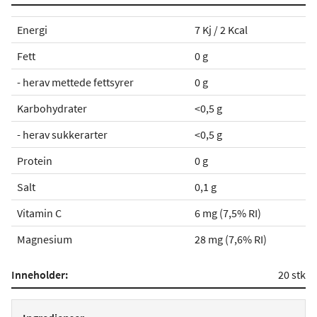
Energi
7 Kj / 2 Kcal
Fett
0 g
- herav mettede fettsyrer
0 g
Karbohydrater
<0,5 g
- herav sukkerarter
<0,5 g
Protein
0 g
Salt
0,1 g
Vitamin C
6 mg (7,5% RI)
Magnesium
28 mg (7,6% RI)
Inneholder:
20 stk