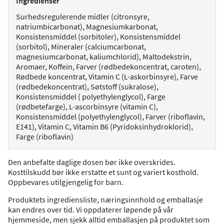
Ingredienser
Surhedsregulerende midler (citronsyre,
natriumbicarbonat), Magnesiumkarbonat,
Konsistensmiddel (sorbitoler), Konsistensmiddel
(sorbitol), Mineraler (calciumcarbonat,
magnesiumcarbonat, kaliumchlorid), Maltodekstrin,
Aromaer, Koffein, Farver (rødbedekoncentrat, caroten),
Rødbede koncentrat, Vitamin C (L-askorbinsyre), Farve
(rødbedekoncentrat), Søtstoff (sukralose),
Konsistensmiddel ( polyethylenglycol), Farge
(rødbetefarge), L-ascorbinsyre (vitamin C),
Konsistensmiddel (polyethylenglycol), Farver (riboflavin,
E141), Vitamin C, Vitamin B6 (Pyridoksinhydroklorid),
Farge (riboflavin)
Den anbefalte daglige dosen bør ikke overskrides.
Kosttilskudd bør ikke erstatte et sunt og variert kosthold.
Oppbevares utilgjengelig for barn.
Produktets ingrediensliste, næringsinnhold og emballasje
kan endres over tid. Vi oppdaterer løpende på vår
hjemmeside, men sjekk alltid emballasjen på produktet som