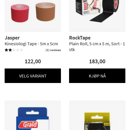
Jasper
RockTape
Kinesiologi Tape - 5m x 5cm
Plain Roll, 5 cm x 5 m, Sort - 1
stk
(1) reviews


122,00
183,00
VELG VARIANT
KJØP NÅ