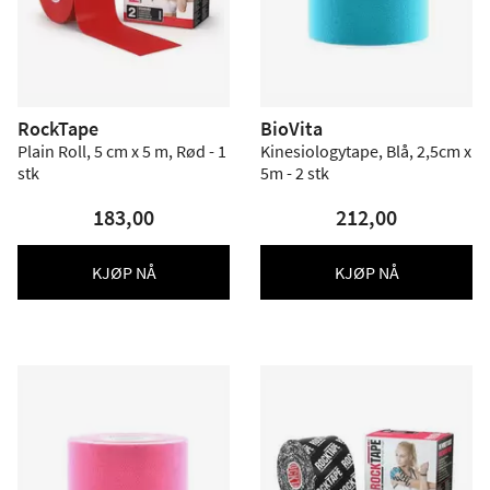
RockTape
BioVita
Plain Roll, 5 cm x 5 m, Rød - 1
Kinesiologytape, Blå, 2,5cm x
stk
5m - 2 stk
183,00
212,00
KJØP NÅ
KJØP NÅ