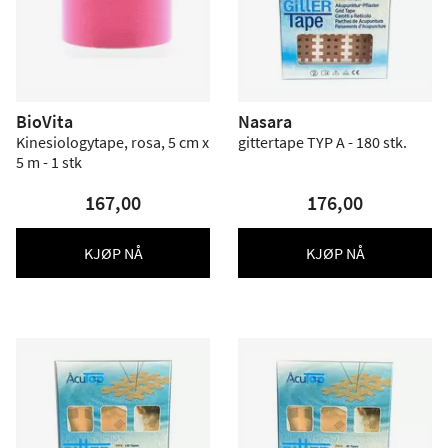
BioVita
Nasara
Kinesiologytape, rosa, 5 cm x
gittertape TYP A - 180 stk.
5 m - 1 stk
167,00
176,00
KJØP NÅ
KJØP NÅ