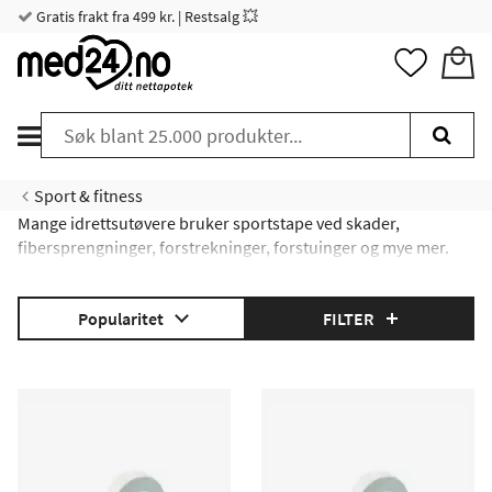
Gratis frakt fra 499 kr. | Restsalg 💥
Sport & fitness
Mange idrettsutøvere bruker sportstape ved skader,
fibersprengninger, forstrekninger, forstuinger og mye mer.
Det er imidlertid ikke bare idrettsutøvere som bruker
sportstape. Det er også for dem som får mindre skader på
Popularitet
FILTER
jobb eller lignende, og som ønsker ekstra støtte under
rehabiliteringen. Sportstape kan brukes både for å komme
seg etter en skade og for å forebygge nye skader. Den kan
brukes på alle kroppsdeler fra knær, håndledd og albuer til
rygg.