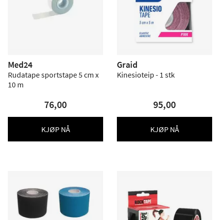
Med24
Graid
Rudatape sportstape 5 cm x
Kinesioteip - 1 stk
10 m
76,00
95,00
KJØP NÅ
KJØP NÅ