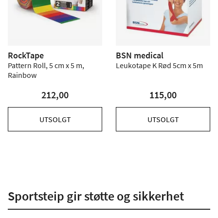
RockTape
BSN medical
Pattern Roll, 5 cm x 5 m,
Leukotape K Rød 5cm x 5m
Rainbow
212,00
115,00
UTSOLGT
UTSOLGT
Sportsteip gir støtte og sikkerhet