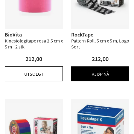
BioVita
RockTape
Kinesiologitape rosa 2,5 cm x
Pattern Roll, 5 cm x 5 m, Logo
5 m - 2 stk
Sort
212,00
212,00
UTSOLGT
KJØP NÅ