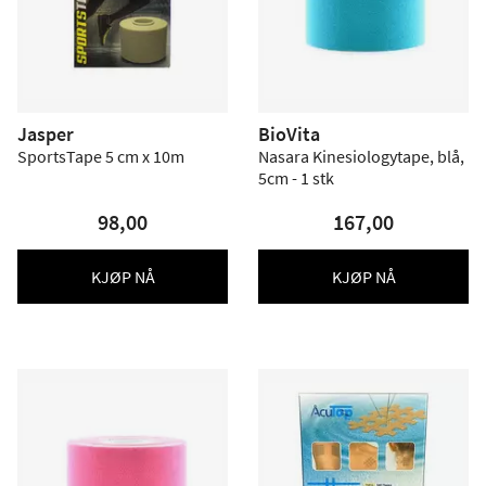
Jasper
BioVita
SportsTape 5 cm x 10m
Nasara Kinesiologytape, blå,
5cm - 1 stk
98,00
167,00
KJØP NÅ
KJØP NÅ