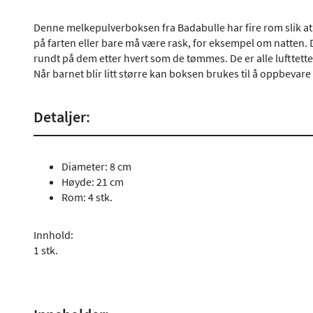
Denne melkepulverboksen fra Badabulle har fire rom slik a
på farten eller bare må være rask, for eksempel om natten. D
rundt på dem etter hvert som de tømmes. De er alle lufttet
Når barnet blir litt større kan boksen brukes til å oppbevar
Detaljer:
Diameter: 8 cm
Høyde: 21 cm
Rom: 4 stk.
Innhold:
1 stk.