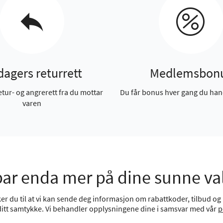
dagers returrett
Medlemsbon
etur- og angrerett fra du mottar
Du får bonus hver gang du han
varen
ar enda mer på dine sunne va
r du til at vi kan sende deg informasjon om rabattkoder, tilbud og n
 ditt samtykke. Vi behandler opplysningene dine i samsvar med vår
p