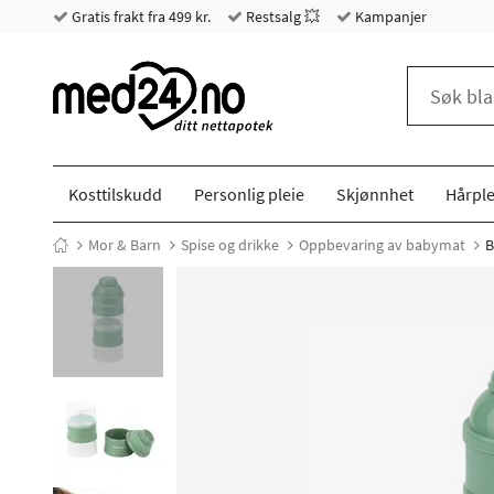
Gratis frakt fra 499 kr.
Restsalg 💥
Kampanjer
Kosttilskudd
Personlig pleie
Skjønnhet
Hårple
Mor & Barn
Spise og drikke
Oppbevaring av babymat
B