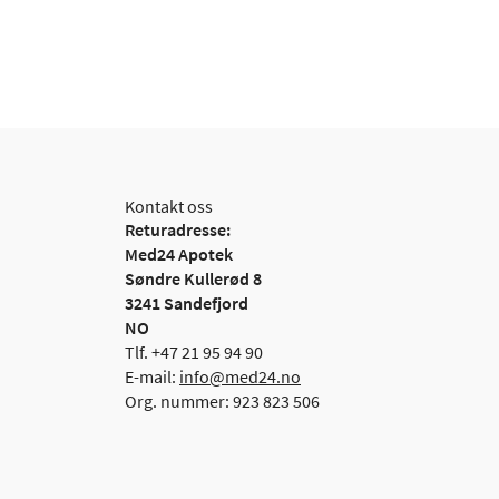
Kontakt oss
Returadresse:
Med24 Apotek
Søndre Kullerød 8
3241 Sandefjord
NO
Tlf. +47 21 95 94 90
E-mail:
info@med24.no
Org. nummer: 923 823 506