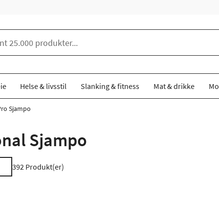
ie
Helse & livsstil
Slanking & fitness
Mat & drikke
Mo
Pro Sjampo
onal Sjampo
392
Produkt(er)