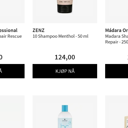
essional
ZENZ
Mádara Or
air Rescue
10 Shampoo Menthol - 50 ml
Madara Sh
Repair - 25
0
124,00
Å
KJØP NÅ