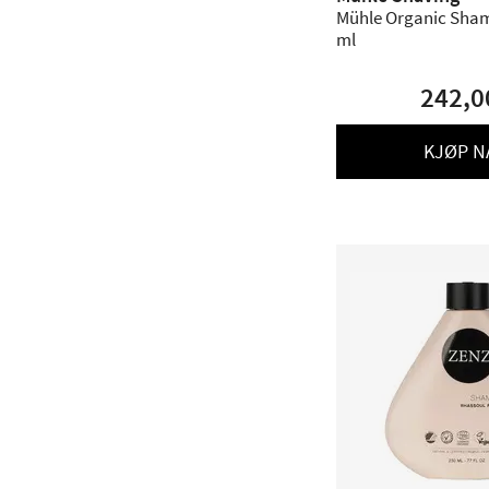
Mühle Organic Sham
ml
242,0
KJØP N