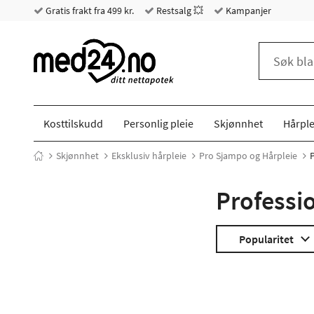
Gratis frakt fra 499 kr.
Restsalg 💥
Kampanjer
Kosttilskudd
Personlig pleie
Skjønnhet
Hårple
Skjønnhet
Eksklusiv hårpleie
Pro Sjampo og Hårpleie
Professi
Popularitet