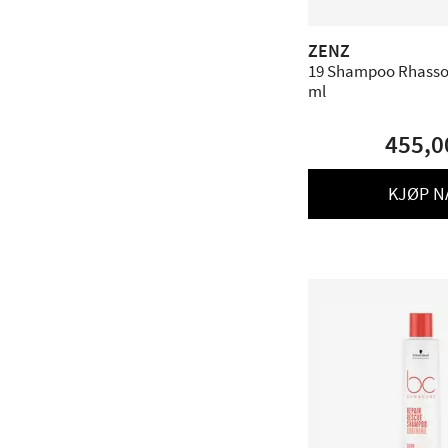
ZENZ
19 Shampoo Rhassou
ml
455,0
KJØP N