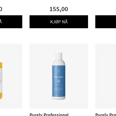
0
155,00
Å
KJØP NÅ
Purely Professional
Purely Pro