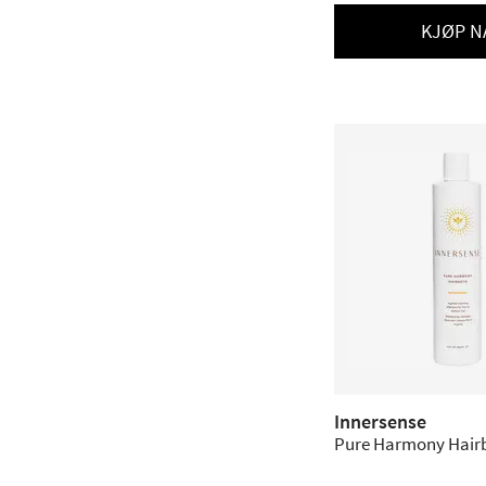
KJØP N
Innersense
Pure Harmony Hairb