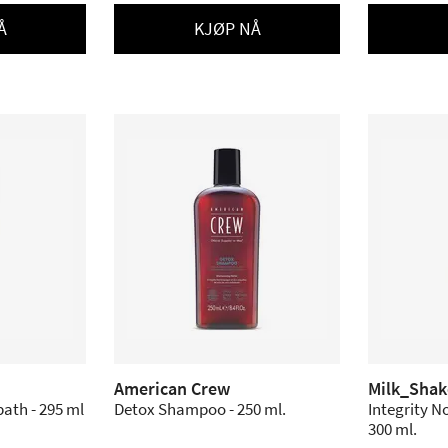
Å
KJØP NÅ
American Crew
Milk_Shak
ath - 295 ml
Detox Shampoo - 250 ml.
Integrity 
300 ml.