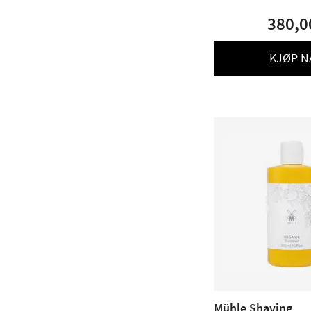
380,0
KJØP N
Mühle Shaving