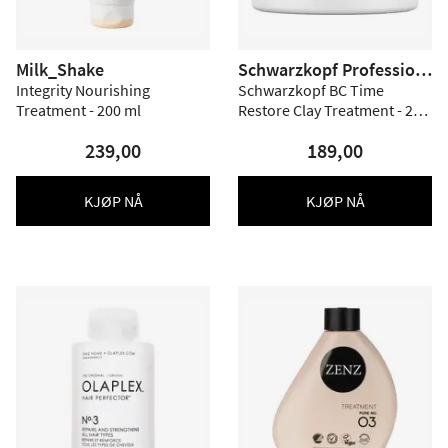
Milk_Shake
Schwarzkopf Profession
al
Integrity Nourishing
Schwarzkopf BC Time
Treatment - 200 ml
Restore Clay Treatment - 200
ml.
239,00
189,00
KJØP NÅ
KJØP NÅ