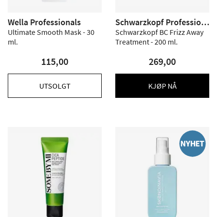
Wella Professionals
Schwarzkopf Profession
al
Ultimate Smooth Mask - 30
Schwarzkopf BC Frizz Away
ml.
Treatment - 200 ml.
115,00
269,00
UTSOLGT
KJØP NÅ