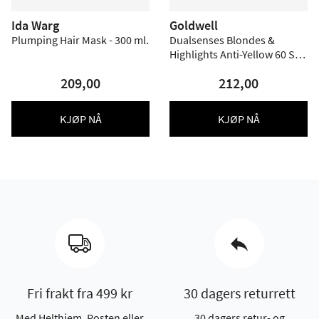
Ida Warg
Goldwell
Plumping Hair Mask - 300 ml.
Dualsenses Blondes &
Highlights Anti-Yellow 60 Sec
Treatment - 200 ml.
209,00
212,00
KJØP NÅ
KJØP NÅ
Fri frakt fra 499 kr
30 dagers returrett
Med Helthjem, Posten eller
30 dagers retur- og