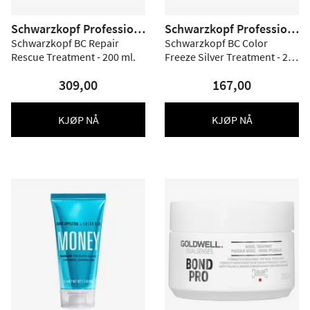
Schwarzkopf Profession
Schwarzkopf Profession
al
al
Schwarzkopf BC Repair
Schwarzkopf BC Color
Rescue Treatment - 200 ml.
Freeze Silver Treatment - 200
ml.
309,00
167,00
KJØP NÅ
KJØP NÅ