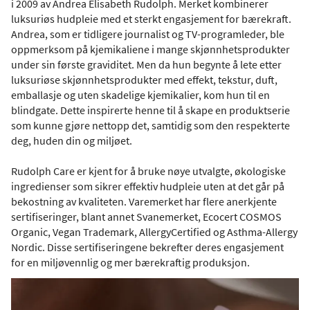
i 2009 av Andrea Elisabeth Rudolph. Merket kombinerer
luksuriøs hudpleie med et sterkt engasjement for bærekraft.
Andrea, som er tidligere journalist og TV-programleder, ble
oppmerksom på kjemikaliene i mange skjønnhetsprodukter
under sin første graviditet. Men da hun begynte å lete etter
luksuriøse skjønnhetsprodukter med effekt, tekstur, duft,
emballasje og uten skadelige kjemikalier, kom hun til en
blindgate. Dette inspirerte henne til å skape en produktserie
som kunne gjøre nettopp det, samtidig som den respekterte
deg, huden din og miljøet.
Rudolph Care er kjent for å bruke nøye utvalgte, økologiske
ingredienser som sikrer effektiv hudpleie uten at det går på
bekostning av kvaliteten. Varemerket har flere anerkjente
sertifiseringer, blant annet Svanemerket, Ecocert COSMOS
Organic, Vegan Trademark, AllergyCertified og Asthma-Allergy
Nordic. Disse sertifiseringene bekrefter deres engasjement
for en miljøvennlig og mer bærekraftig produksjon.