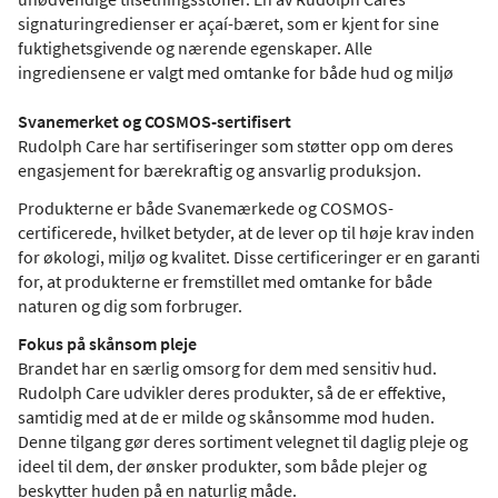
signaturingredienser er açaí-bæret, som er kjent for sine
fuktighetsgivende og nærende egenskaper. Alle
ingrediensene er valgt med omtanke for både hud og miljø
Svanemerket og COSMOS-sertifisert
Rudolph Care har sertifiseringer som støtter opp om deres
engasjement for bærekraftig og ansvarlig produksjon.
Produkterne er både Svanemærkede og COSMOS-
certificerede, hvilket betyder, at de lever op til høje krav inden
for økologi, miljø og kvalitet. Disse certificeringer er en garanti
for, at produkterne er fremstillet med omtanke for både
naturen og dig som forbruger.
Fokus på skånsom pleje
Brandet har en særlig omsorg for dem med sensitiv hud.
Rudolph Care udvikler deres produkter, så de er effektive,
samtidig med at de er milde og skånsomme mod huden.
Denne tilgang gør deres sortiment velegnet til daglig pleje og
ideel til dem, der ønsker produkter, som både plejer og
beskytter huden på en naturlig måde.