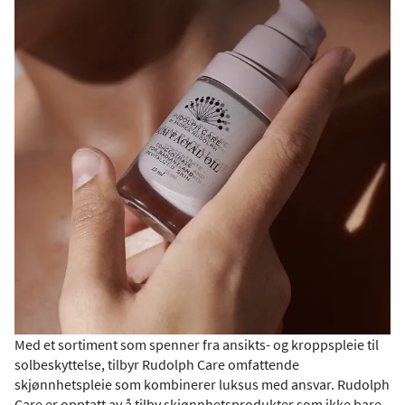
Med et sortiment som spenner fra ansikts- og kroppspleie til
solbeskyttelse, tilbyr Rudolph Care omfattende
skjønnhetspleie som kombinerer luksus med ansvar. Rudolph
Care er opptatt av å tilby skjønnhetsprodukter som ikke bare