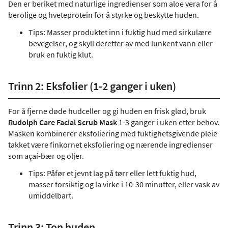
Den er beriket med naturlige ingredienser som aloe vera for å
berolige og hveteprotein for å styrke og beskytte huden.
Tips: Masser produktet inn i fuktig hud med sirkulære
bevegelser, og skyll deretter av med lunkent vann eller
bruk en fuktig klut.
Trinn 2: Eksfolier (1-2 ganger i uken)
For å fjerne døde hudceller og gi huden en frisk glød, bruk
Rudolph Care Facial Scrub Mask
1-3 ganger i uken etter behov.
Masken kombinerer eksfoliering med fuktighetsgivende pleie
takket være finkornet eksfoliering og nærende ingredienser
som açaí-bær og oljer.
Tips: Påfør et jevnt lag på tørr eller lett fuktig hud,
masser forsiktig og la virke i 10-30 minutter, eller vask av
umiddelbart.
Trinn 3: Ton huden