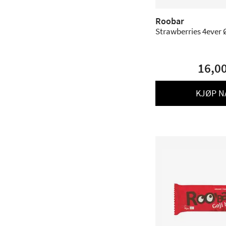
Roobar
Strawberries 4ever Ø
16,0
KJØP N