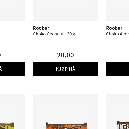
Roobar
Roobar
Choko Coconut - 30 g
Choko Almo
0
20,00
Å
KJØP NÅ