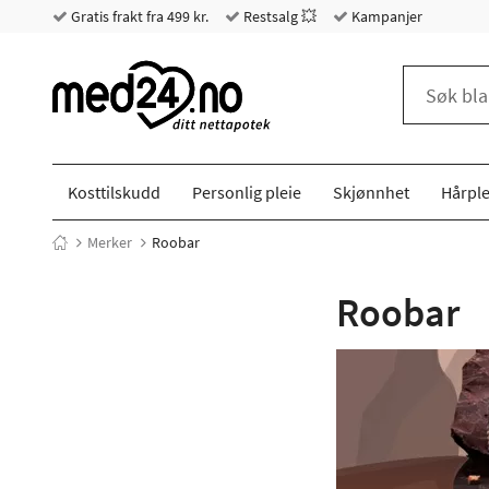
Gratis frakt fra 499 kr.
Restsalg 💥
Kampanjer
Kosttilskudd
Personlig pleie
Skjønnhet
Hårple
Merker
Roobar
Roobar