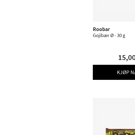
Roobar
Gojibær Ø - 30 g
15,0
KJØP N