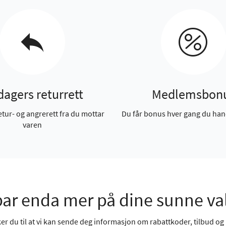
dagers returrett
Medlemsbon
etur- og angrerett fra du mottar
Du får bonus hver gang du han
varen
ar enda mer på dine sunne va
r du til at vi kan sende deg informasjon om rabattkoder, tilbud og n