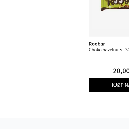
Roobar
Choko hazelnuts - 3
20,0
KJØP N