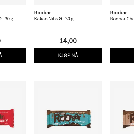
Roobar
Roobar
 - 30 g
Kakao Nibs Ø - 30 g
Boobar Cher
0
14,00
Å
KJØP NÅ