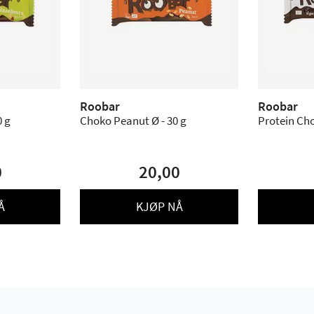
Roobar
Roobar
0 g
Choko Peanut Ø - 30 g
Protein Cho
0
20,00
Å
KJØP NÅ