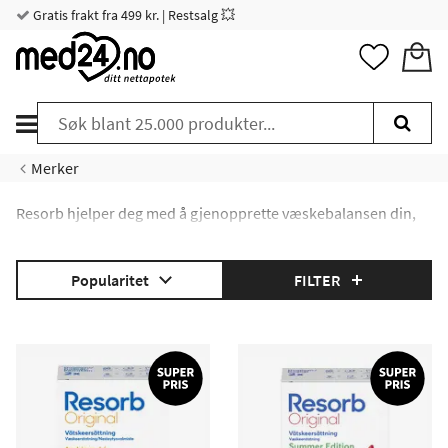
Gratis frakt fra 499 kr. | Restsalg 💥
Merker
Resorb hjelper deg med å gjenopprette væskebalansen din,
hvis du for eksempel har svettet mye, hatt diaré eller vært syk
på en annen måte der du har mistet mye væske.
Les mer om Resorb her
!
Popularitet
FILTER