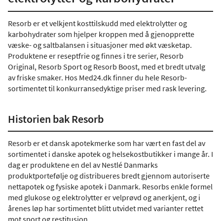
Resorb er et velkjent kosttilskudd med elektrolytter og
karbohydrater som hjelper kroppen med å gjenopprette
væske- og saltbalansen i situasjoner med økt væsketap.
Produktene er reseptfrie og finnes i tre serier, Resorb
Original, Resorb Sport og Resorb Boost, med et bredt utvalg
av friske smaker. Hos Med24.dk finner du hele Resorb-
sortimentet til konkurransedyktige priser med rask levering.
Historien bak Resorb
Resorb er et dansk apotekmerke som har vært en fast del av
sortimentet i danske apotek og helsekostbutikker i mange år. I
dag er produktene en del av Nestlé Danmarks
produktportefølje og distribueres bredt gjennom autoriserte
nettapotek og fysiske apotek i Danmark. Resorbs enkle formel
med glukose og elektrolytter er velprøvd og anerkjent, og i
årenes løp har sortimentet blitt utvidet med varianter rettet
mot sport og restitusjon.