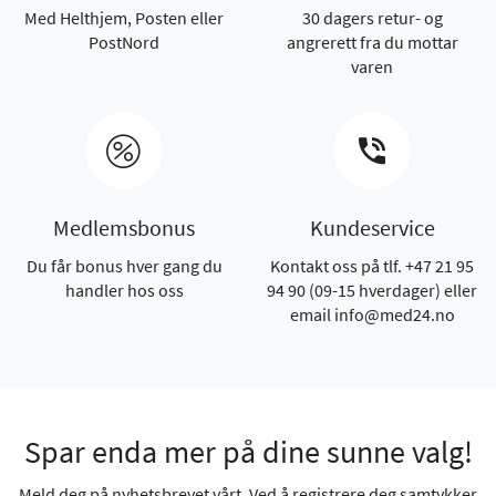
Med Helthjem, Posten eller
30 dagers retur- og
PostNord
angrerett fra du mottar
varen
Medlemsbonus
Kundeservice
Du får bonus hver gang du
Kontakt oss på tlf. +47 21 95
handler hos oss
94 90 (09-15 hverdager) eller
email info@med24.no
Spar enda mer på dine sunne valg!
Meld deg på nyhetsbrevet vårt. Ved å registrere deg samtykker