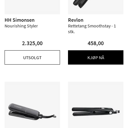
HH Simonsen
Revlon
Nourishing Styler
Rettetang Smoothstay - 1
stk.
2.325,00
458,00
UTSOLGT
KJØP NÅ