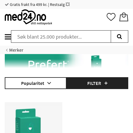
Gratis frakt fra 499 kr. | Restsalg 💥
Merker
Prefert lager fertilitetsvennlige intimprodukter som for
Popularitet
FILTER
eksempel Prefert vaginal gel.