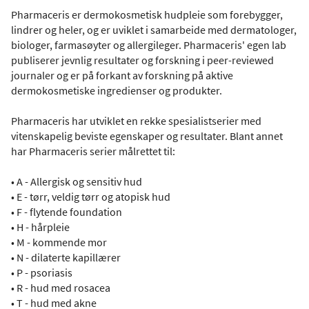
Pharmaceris er dermokosmetisk hudpleie som forebygger,
lindrer og heler, og er uviklet i samarbeide med dermatologer,
biologer, farmasøyter og allergileger. Pharmaceris' egen lab
publiserer jevnlig resultater og forskning i peer-reviewed
journaler og er på forkant av forskning på aktive
dermokosmetiske ingredienser og produkter.
Pharmaceris har utviklet en rekke spesialistserier med
vitenskapelig beviste egenskaper og resultater. Blant annet
har Pharmaceris serier målrettet til:
• A - Allergisk og sensitiv hud
• E - tørr, veldig tørr og atopisk hud
• F - flytende foundation
• H - hårpleie
• M - kommende mor
• N - dilaterte kapillærer
• P - psoriasis
• R - hud med rosacea
• T - hud med akne