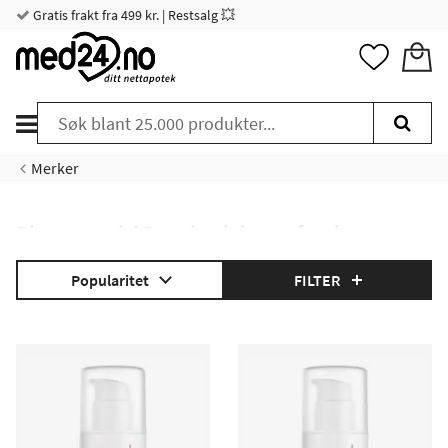
Gratis frakt fra 499 kr. | Restsalg 💥
Merker
Pharmaceris' R-serie pleier og forebygger
rosacea plager
Popularitet
FILTER
R-serien mot Rosacea fra Pharmaceris behandler og
forebygger Rosacea plager i ansiktet. Produktene reduserer
rødme, stimulerer regenerering og heling, og minimerer
hovenhet, utvekster og ujevnheter forbundet med lidelsen.